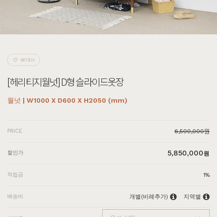
[헤리티지월넛] D형 슬라이드옷장
월넛 | W1000 X D600 X H2050 (mm)
PRICE
6,500,000원
5,850,000
할인가
원
적립금
1%
배송비
개별(비례추가)
지역별