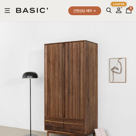
0
간편상담 예약