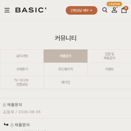
0
간편상담 예약
커뮤니티
입점 및
공지사항
제품문의
제휴문의
구매후기
위드베이직
이벤트
TV·미디어·
매거진
언론보도
제품문의
김동욱
/ 2026-08-05
제품문의