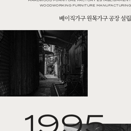
HARDWOOD FURNITURE FACTORY ESTABLISHMENT
WOODWORKING FURNITURE MANUFACTURING
베이직가구 원목가구 공장 설립
1995