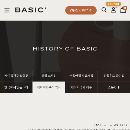
0
간편상담 예약
HISTORY OF BASIC
베이직가구 컬렉션
리얼 스토리
매일매일 맞춤제작
리얼우드 라인업
한국에서 만듭니다
베이직가구의 역사
제작과정과 배송
쇼룸안내
BASIC FURNITURE