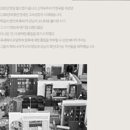
2002년 한일 월드컵이 끝나고 신자유주의가 한국을 휘감던
2,000년대 중반 한국은 고속성장의 시대였습니다.
독일의 벤츠와 BMW가 강남의 쏘나타로 불리던 시기.
그 시기 청담과 대기업 브랜드들은
더 나은 것, 더 완벽한 품질을 찾기 시작했고
국내에서 유일하게 원목에 대한 품질을 자부할 수 있던 베이직가구는
그들의 파트너사가 되어 청담과 강남의 파인다이닝 가구들을 제작했습니다.
1995
2000
2005
2008
2010
2015