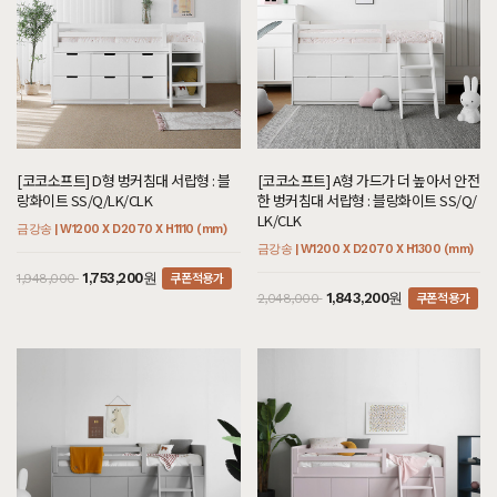
[코코소프트] D형 벙커침대 서랍형 : 블
[코코소프트] A형 가드가 더 높아서 안전
랑화이트 SS/Q/LK/CLK
한 벙커침대 서랍형 : 블랑화이트 SS/Q/
LK/CLK
금강송 | W1200 X D2070 X H1110 (mm)
금강송 | W1200 X D2070 X H1300 (mm)
쿠폰적용가
1,753,200원
1,948,000
쿠폰적용가
1,843,200원
2,048,000