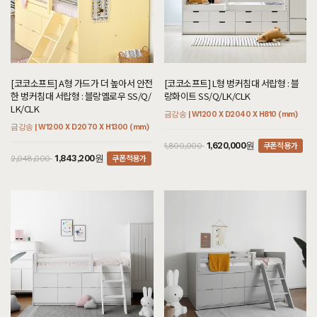
[코코소프트] A형 가드가 더 높아서 안전
[코코소프트] L형 벙커침대 서랍형 : 블
한 벙커침대 서랍형 : 블랑옐로우 SS/Q/
랑화이트 SS/Q/LK/CLK
LK/CLK
금강송 | W1200 X D2040 X H810 (mm)
금강송 | W1200 X D2070 X H1300 (mm)
쿠폰적용가
1,620,000원
1,800,000
쿠폰적용가
1,843,200원
2,048,000