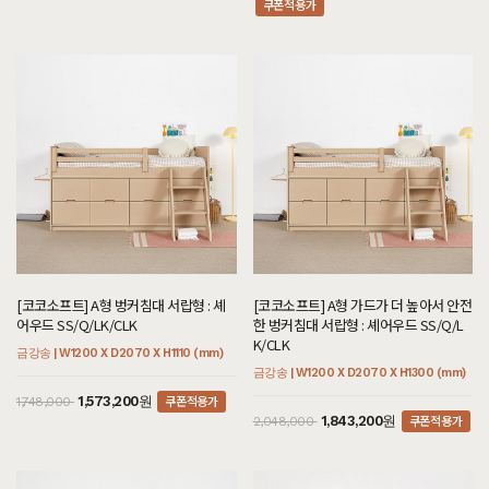
쿠폰적용가
[코코소프트] A형 벙커침대 서랍형 : 셰
[코코소프트] A형 가드가 더 높아서 안전
어우드 SS/Q/LK/CLK
한 벙커침대 서랍형 : 셰어우드 SS/Q/L
K/CLK
금강송 | W1200 X D2070 X H1110 (mm)
금강송 | W1200 X D2070 X H1300 (mm)
쿠폰적용가
1,573,200원
1,748,000
쿠폰적용가
1,843,200원
2,048,000