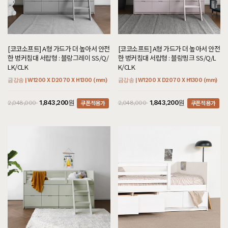
[코코소프트] A형 가드가 더 높아서 안전
[코코소프트] A형 가드가 더 높아서 안전
한 벙커침대 서랍형 : 블랑그레이 SS/Q/
한 벙커침대 서랍형 : 블랑핑크 SS/Q/L
LK/CLK
K/CLK
금강송 | W1200 X D2070 X H1300 (mm)
금강송 | W1200 X D2070 X H1300 (mm)
쿠폰적용가
쿠폰적용가
1,843,200원
1,843,200원
2,048,000
2,048,000