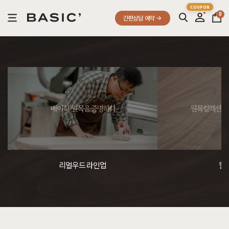
0
간편상담 예약
베이직, 원목을 증명하다
원목컬렉션, 
리얼우드 라인업
컬