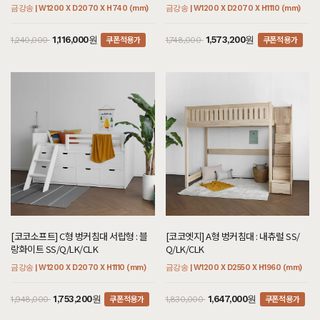
금강송 | W1200 X D2070 X H740 (mm)
금강송 | W1200 X D2070 X H1110 (mm)
쿠폰적용가
쿠폰적용가
1,116,000원
1,573,200원
1,240,000
1,748,000
[코코소프트] C형 벙커침대 서랍형 : 블
[코코엣지] A형 벙커침대 : 내츄럴 SS/
랑화이트 SS/Q/LK/CLK
Q/LK/CLK
금강송 | W1200 X D2070 X H1110 (mm)
금강송 | W1200 X D2550 X H1960 (mm)
쿠폰적용가
쿠폰적용가
1,753,200원
1,647,000원
1,948,000
1,830,000