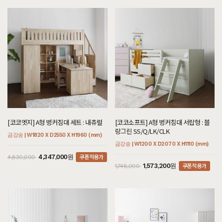
[코코엣지] A형 벙커침대 세트 : 내츄럴
[코코소프트] A형 벙커침대 서랍형 : 블
랑그린 SS/Q/LK/CLK
금강송 | W1820 X D2550 X H1960 (mm)
금강송 | W1200 X D2070 X H1110 (mm)
쿠폰적용가
4,347,000원
4,830,000
쿠폰적용가
1,573,200원
1,748,000