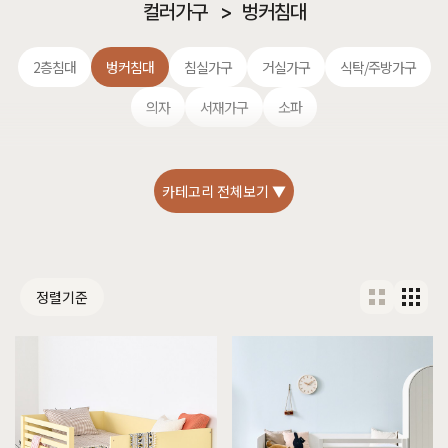
컬러가구
>
벙커침대
2층침대
벙커침대
침실가구
거실가구
식탁/주방가구
의자
서재가구
소파
카테고리 전체보기 ▼
정렬기준