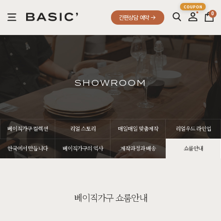
0
간편상담 예약
SHOWROOM
베이직가구 컬렉션
리얼 스토리
매일매일 맞춤제작
리얼우드 라인업
한국에서 만듭니다
베이직가구의 역사
제작과정과 배송
쇼룸안내
베이직가구 쇼룸안내