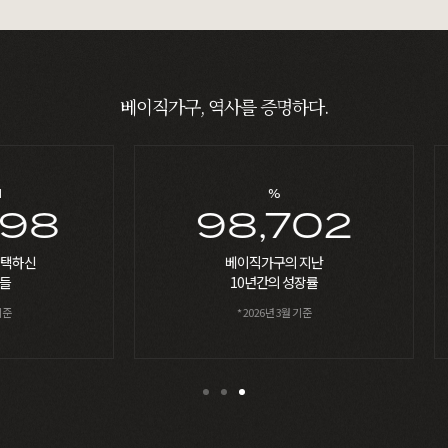
베이직가구, 역사를 증명하다.
%
8
98,702
베이직가구의 지난
10년간의 성장률
* 2026년 3월 기준