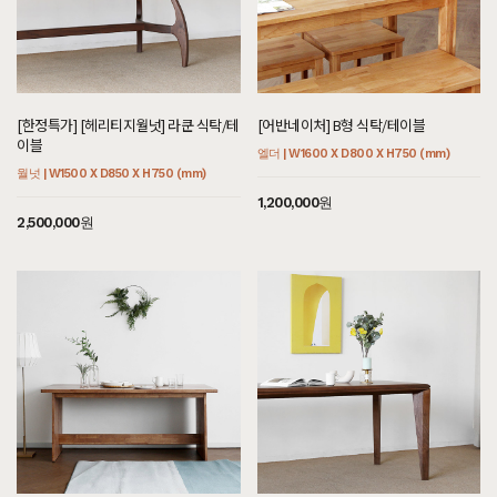
[한정특가] [헤리티지월넛] 라쿤 식탁/테
[어반네이처] B형 식탁/테이블
이블
엘더 | W1600 X D800 X H750 (mm)
월넛 | W1500 X D850 X H750 (mm)
1,200,000원
2,500,000원