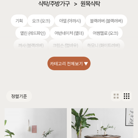
식탁/주방가구
>
원목식탁
기획
오크 (오크)
아델 (아까시)
블랙러버 (블랙러버)
엘린 (레드파인)
어반네이처 (엘더)
어썸멜로 (오크)
까사 (블랙러버)
크림슨 (멀바우)
하모니 (화이트러버)
헤리티지월넛 (월넛)
편백 (히노끼)
셀레스티얼 럭셔리 (티크)
카테고리 전체보기 ▼
애쉬 (애쉬)
킹세타피아 (킹세타피아)
정렬기준