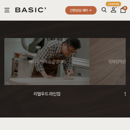
0
간편상담 예약
베이직, 원목을 증명하다
원목컬렉션, 
리얼우드 라인업
컬