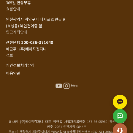
365일 연중무휴
쇼룸안내
인천광역시 계양구 아나지로85번길 9
(효성동) 북인천여중 앞
입금계좌안내
신한은행 100-036-371648
예금주 : (주)베이직컴퍼니
정보
개인정보처리방침
이용약관
회사명 : (주)베이직컴퍼니 | 대표 : 정현옥 | 사업자등록번호 : 137-86-05960 | 통신판매업
번호 : 2021-인천계양-0844호
주소 : 인천광역시 계양구 아나지로85번길 9(효성동) | 팩스번호 : 032-571-3666 | 이메일 :