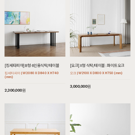
[킹세타피아] B형 6인용식탁/테이블
[오크] X형 식탁/테이블 : 화이트오크
킹세타피아 | W2080 X D840 X H740
오크 | W2100 X D800 X H750 (mm)
(mm)
3,000,000원
2,300,000원