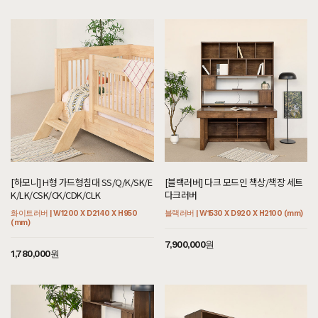
[하모니] H형 가드형침대 SS/Q/K/SK/E
[블랙러버] 다크 모드인 책상/책장 세트
K/LK/CSK/CK/CDK/CLK
다크러버
화이트러버 | W1200 X D2140 X H950
블랙러버 | W1530 X D920 X H2100 (mm)
(mm)
7,900,000원
1,780,000원