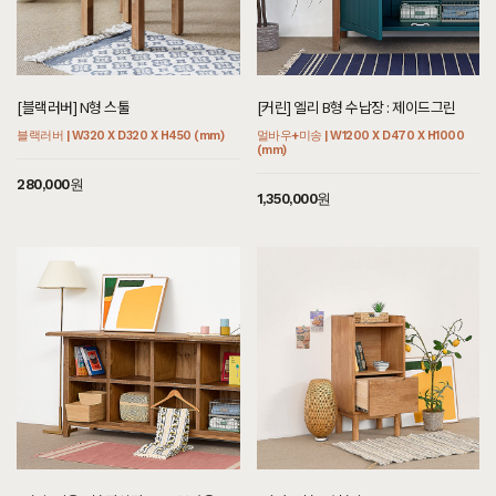
[블랙러버] N형 스툴
[커린] 엘리 B형 수납장 : 제이드그린
블랙러버 | W320 X D320 X H450 (mm)
멀바우+미송 | W1200 X D470 X H1000
(mm)
280,000원
1,350,000원