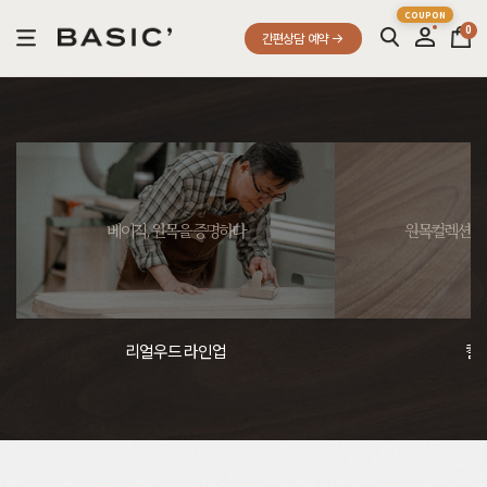
0
간편상담 예약
베이직, 원목을 증명하다
원목컬렉션, 
리얼우드 라인업
컬