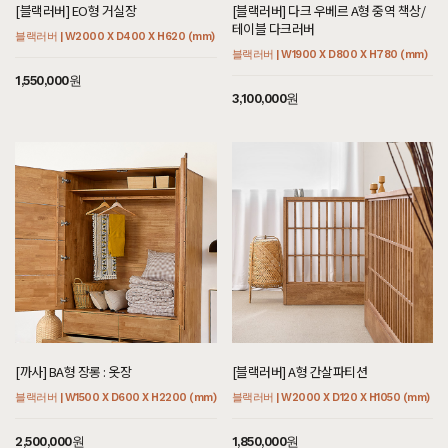
[블랙러버] EO형 거실장
[블랙러버] 다크 우베르 A형 중역 책상/
테이블 다크러버
블랙러버 | W2000 X D400 X H620 (mm)
블랙러버 | W1900 X D800 X H780 (mm)
1,550,000원
3,100,000원
[까사] BA형 장롱 : 옷장
[블랙러버] A형 간살파티션
블랙러버 | W1500 X D600 X H2200 (mm)
블랙러버 | W2000 X D120 X H1050 (mm)
2,500,000원
1,850,000원