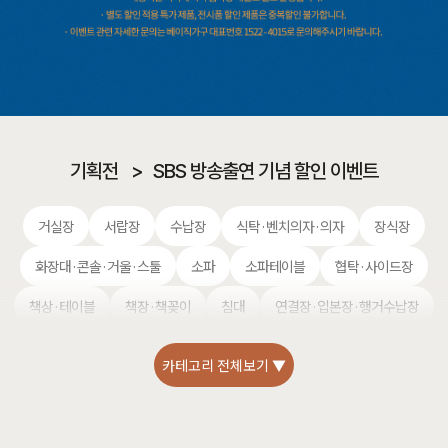
기획전
>
SBS 방송출연 기념 할인 이벤트
거실장
서랍장
수납장
식탁·벤치의자·의자
장식장
화장대·콘솔·거울·스툴
소파
소파테이블
협탁·사이드장
책상·테이블
책장·책꽂이
침대
연결장·입본장·행거수납장
카테고리 전체보기 ▼