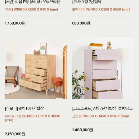
[커린] 리움 F형 장식장 : 우드브라운
[까사] Y형 2단협탁
미송 | W1800 X D550 X H900 (mm)
블랙러버 | W400 X D350 X H850 (mm)
1,750,000원
650,000원
[하모니] B형 10칸서랍장
[코코소프트] A형 7단서랍장 : 블랑핑크
화이트러버 | W1000 X D500 X H1300
금강송 | W600 X D450 X H1260 (mm)
(mm)
1,480,000원
2,150,000원