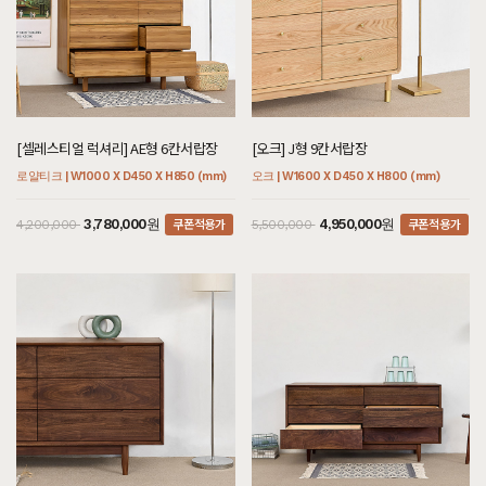
[셀레스티얼 럭셔리] AE형 6칸서랍장
[오크] J형 9칸서랍장
로얄티크 | W1000 X D450 X H850 (mm)
오크 | W1600 X D450 X H800 (mm)
쿠폰적용가
쿠폰적용가
3,780,000원
4,950,000원
4,200,000
5,500,000