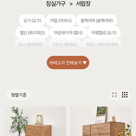
침실가구
>
서랍장
오크 (오크)
아델 (아까시)
블랙러버 (블랙러버)
엘린 (레드파인)
어반네이처 (엘더)
어썸멜로 (오크)
까사 (블랙러버)
크림슨 (멀바우)
하모니 (화이트러버)
헤리티지월넛 (월넛)
퓨어마일드 (자작)
편백 (히노끼)
카테고리 전체보기 ▼
셀레스티얼 럭셔리 (티크)
정렬기준