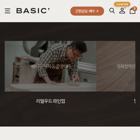
0
간편상담 예약
베이직, 원목을 증명하다
원목컬렉션, 
리얼우드 라인업
컬