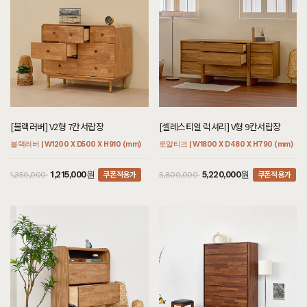
[블랙러버] V2형 7칸서랍장
[셀레스티얼 럭셔리] V형 9칸서랍장
블랙러버 | W1200 X D500 X H910 (mm)
로얄티크 | W1800 X D480 X H790 (mm)
쿠폰적용가
쿠폰적용가
1,215,000원
5,220,000원
1,350,000
5,800,000