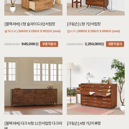
[블랙러버] C형 슬라이드3단서랍장
[크림슨] L형 7단서랍장
블랙러버 | W600 X D500 X H1200 (mm)
멀바우 | W800 X D500 X H1600 (mm)
쿠폰적용가
쿠폰적용가
945,000원
2,250,000원
1,050,000
2,500,000
[블랙러버] 다크 N형 11칸서랍장 다크러
[크림슨] A형 7단지류함
버