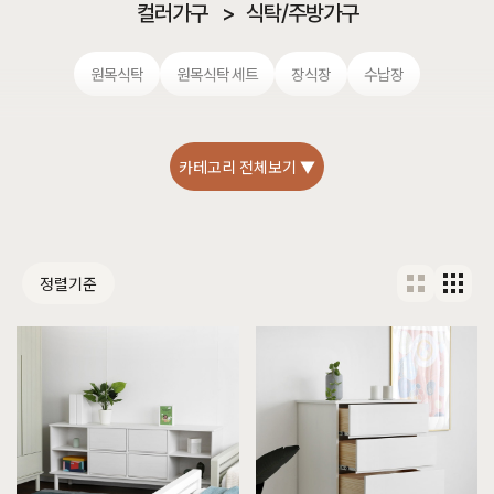
컬러가구
>
식탁/주방가구
원목식탁
원목식탁 세트
장식장
수납장
카테고리 전체보기 ▼
정렬기준