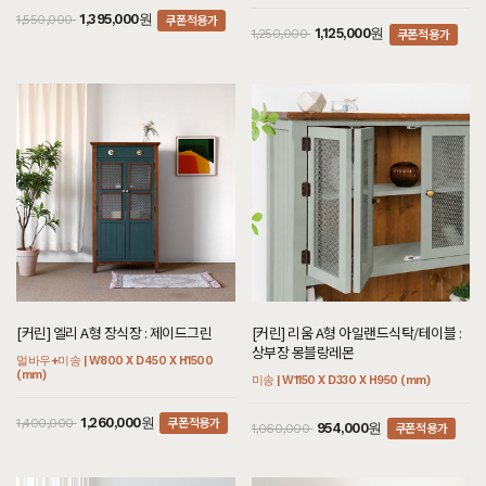
쿠폰적용가
1,395,000원
1,550,000
쿠폰적용가
1,125,000원
1,250,000
[커린] 엘리 A형 장식장 : 제이드그린
[커린] 리움 A형 아일랜드식탁/테이블 :
상부장 몽블랑레몬
멀바우+미송 | W800 X D450 X H1500
(mm)
미송 | W1150 X D330 X H950 (mm)
쿠폰적용가
1,260,000원
1,400,000
쿠폰적용가
954,000원
1,060,000