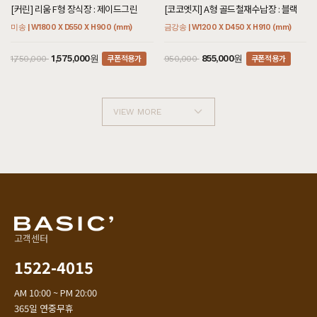
[커린] 리움 F형 장식장 : 제이드그린
[코코엣지] A형 골드철재수납장 : 블랙
미송 | W1800 X D550 X H900 (mm)
금강송 | W1200 X D450 X H910 (mm)
쿠폰적용가
쿠폰적용가
1,575,000원
855,000원
1,750,000
950,000
VIEW MORE
고객센터
1522-4015
AM 10:00 ~ PM 20:00
365일 연중무휴