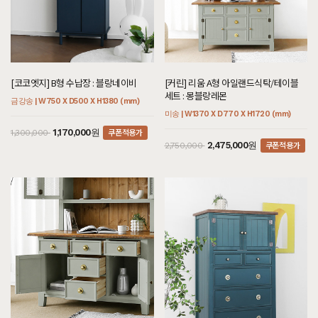
[코코엣지] B형 수납장 : 블랑네이비
[커린] 리움 A형 아일랜드식탁/테이블
세트 : 몽블랑레몬
금강송 | W750 X D500 X H1380 (mm)
미송 | W1370 X D770 X H1720 (mm)
쿠폰적용가
1,170,000원
1,300,000
쿠폰적용가
2,475,000원
2,750,000