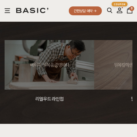
0
간편상담 예약
베이직, 원목을 증명하다
원목컬렉션, 
리얼우드 라인업
컬