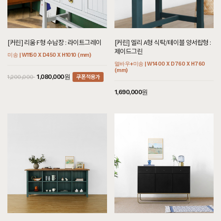
[커린] 리움 F형 수납장 : 라이트그레이
[커린] 엘리 A형 식탁/테이블 양서랍형 :
제이드그린
미송 | W1150 X D450 X H1010 (mm)
멀바우+미송 | W1400 X D760 X H760
(mm)
쿠폰적용가
1,080,000원
1,200,000
1,690,000원