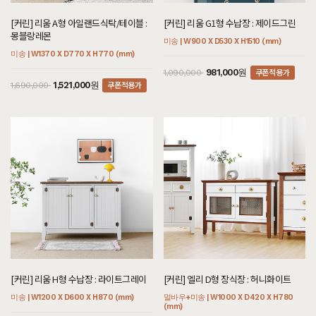
[커린] 리움 A형 아일랜드식탁/테이블 :
[커린] 리움 G1형 수납장 : 제이드그린
몽블랑레몬
미송 | W900 X D530 X H1510 (mm)
미송 | W1370 X D770 X H770 (mm)
쿠폰적용가
981,000원
1,090,000
쿠폰적용가
1,521,000원
1,690,000
[커린] 리움 H형 수납장 : 라이트그레이
[커린] 엘리 D형 장식장 : 허니화이트
미송 | W1200 X D600 X H870 (mm)
멀바우+미송 | W1000 X D420 X H780
(mm)