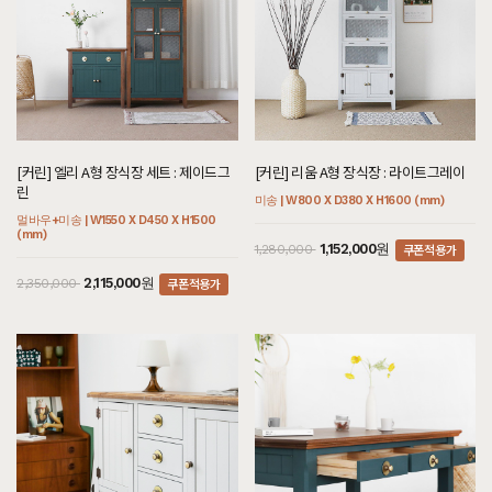
[커린] 엘리 A형 장식장 세트 : 제이드그
[커린] 리움 A형 장식장 : 라이트그레이
린
미송 | W800 X D380 X H1600 (mm)
멀바우+미송 | W1550 X D450 X H1500
(mm)
쿠폰적용가
1,152,000원
1,280,000
쿠폰적용가
2,115,000원
2,350,000