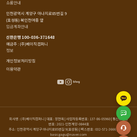
쇼룸안내
인천광역시 계양구 아나지로85번길 9
(효성동) 북인천여중 앞
입금계좌안내
신한은행 100-036-371648
예금주 : (주)베이직컴퍼니
정보
개인정보처리방침
이용약관
회사명 : (주)베이직컴퍼니 | 대표 : 정현옥 | 사업자등록번호 : 137-86-05960 | 통신판매업
번호 : 2021-인천계양-0844호
주소 : 인천광역시 계양구 아나지로85번길 9(효성동) | 팩스번호 : 032-571-3666 | 이메일 :
basicgagu@naver.com