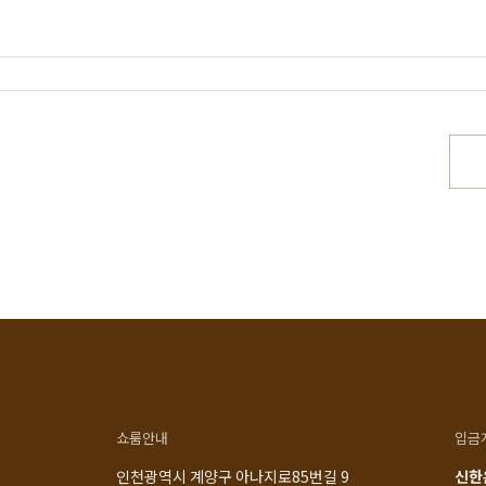
스토리
공지사항
로그인
매일 맞춤제작
제품문의
비회원 주문조회
우드 라인업
입점 및 제휴문의
회원가입
에서 만듭니다
구매후기
장바구니
직가구의 역사
위드베이직
주문내역
과정과 배송
이벤트
최근 본 상품
TV·미디어·언론보도
내 쿠폰 조회
매거진
내 게시글 보기
쇼룸안내
입금
인천광역시 계양구 아나지로85번길 9
신한은