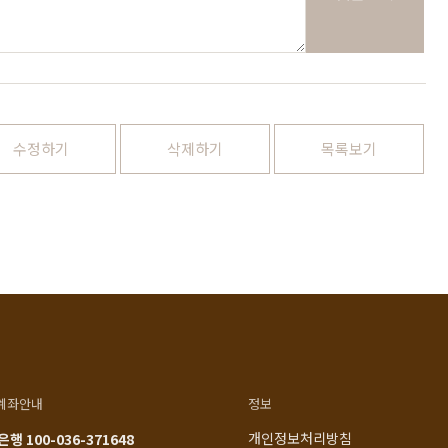
1522-4015
인천광역시 계양구
아나지로85번길 9 베이직
am10:00 - pm20:00
가구 (효성동 549) 북인천
월요일 ~ 일요일 365일 연중
여중 앞
무휴
연중무휴
수정하기
삭제하기
목록보기
am10:00 - pm20:00
MORE +
카카오톡
입금정보
네이버톡톡
신한 100-036-371648
(주)베이직컴퍼니
계좌안내
정보
개인정보처리방침
행 100-036-371648