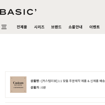
전제품
시리즈
브랜드
쇼룸안내
이벤트
침실가구
거실가구
식탁/
베이직가구 컬렉션
공지사항
SBS 방송출연 기념 할인 이벤트
T
HOT
리얼 스토리
제품문의
가장 사랑받은 TOP 20
매
침대
장롱 세트
거실장
원목
HOT
매트리스
화장대
수납장
원목식
매일매일 맞춤제작
입점 및 제휴문의
화이트도 베이직이지
원
HIT
스
헤리티지월넛
월넛
블랙러버
블랙러버
오크
오크
협탁
스툴
장식장
포세
리얼우드 라인업
구매후기
감성만족 코코시리즈
HIT
상품명 :
[커스텀리뷰] 1:1 맞춤 주문제작 제품 & 신제품 
서랍장
거울
협탁
포세린
상품가 :
0원
한국에서 만듭니다
위드베이직
레트로 감성 커린
HIT
수납장
전신거울
소파테이블
장식
베이직가구의 역사
이벤트