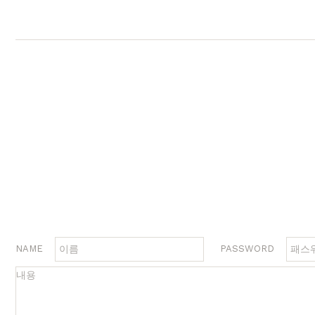
행거
2층침대
수납
제작과정과 배송
크림슨
멀바우
하모니
화이트러버
퓨어마일드
자작
장롱
벙커침대
침실가구
거실가구
서재
침대
장롱 세트
거실장
책상
매트리스
화장대
수납장
책상 
협탁
스툴
장식장
책장
서랍장
거울
협탁
책장 
수납장
전신거울
소파테이블
테이
행거
2층침대
장롱
벙커침대
NAME
PASSWORD
시리즈
브랜