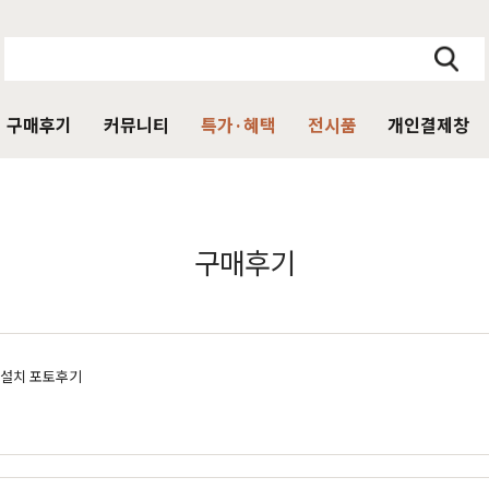
구매후기
커뮤니티
특가·혜택
전시품
개인결제창
주방가구
의자
서재가구
V·미디어·언론보도
DIY 힐링굿침대
HIT
구매후기
거진
블랙라벨 매트리스
식탁
가죽의자
책상
HIT
탁 세트
패브릭의자
책상 세트
목수종확인
HIT
타가 선택한 가구
아델
아까시
엘린
레드파인
어반네이처
엘더
린식탁
오크의자
책장
배송설치 포토후기
식탁 세트
월넛의자
책장 세트
장
벤치의자
테이블
매장방문 구매 시 최대 
우리집을 소개해주
디자인을 증명하