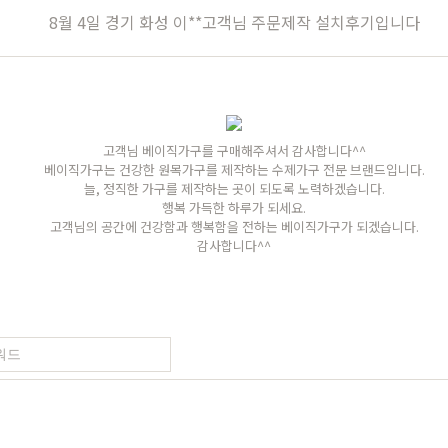
장
원목의자
편백
히노끼
애쉬
애쉬
킹세타피아
킹세타피아
8월 4일 경기 화성 이**고객님 주문제작 설치후기입니다
가구
식탁/주방가구
의자
원목식탁
가죽의자
고객님 베이직가구를 구매해주셔서 감사합니다^^
세트
원목식탁 세트
패브릭의자
베이직가구는 건강한 원목가구를 제작하는 수제가구 전문 브랜드입니다.
늘, 정직한 가구를 제작하는 곳이 되도록 노력하겠습니다.
포세린식탁
오크의자
행복 가득한 하루가 되세요.
고객님의 공간에 건강함과 행복함을 전하는 베이직가구가 되겠습니다.
세트
포세린식탁 세트
월넛의자
감사합니다^^
블
장식장
벤치의자
수납장
원목의자
드스토리
커뮤니티
마이쇼핑