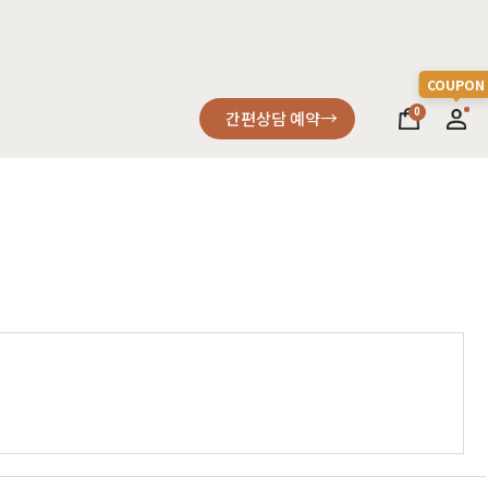
0
간편상담 예약
소파
컬러가구
원목소파
2층침대
가죽소파
벙커침대
어썸멜로
오크
까사
블랙러버
코코
금강송/자작
패브릭소파
침실가구
거실가구
서재가구
할인 혜택
세요
다
차원이 다른 고급스러움, 프리미엄소파
고객을 증명하다
진행중인 이벤트