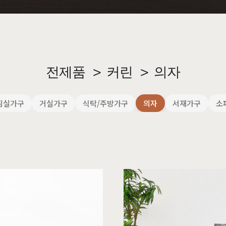
장
원목의자
편백
히노끼
애쉬
애쉬
킹세타피아
킹세타피아
전제품
>
커린
>
의자
침실가구
거실가구
식탁/주방가구
의자
서재가구
소
가구
식탁/주방가구
의자
원목식탁
가죽의자
세트
원목식탁 세트
패브릭의자
포세린식탁
오크의자
세트
포세린식탁 세트
월넛의자
블
장식장
벤치의자
수납장
원목의자