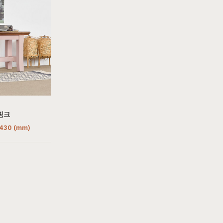
쇼룸안내
고객센터
1522-4015
인천광역시 계양구
아나지로85번길 9 베이직
am10:00 - pm20:00
가구 (효성동 549) 북인천
이핑크
월요일 ~ 일요일 365일 연중
여중 앞
무휴
430 (mm)
연중무휴
am10:00 - pm20:00
MORE +
카카오톡
입금정보
네이버톡톡
신한 100-036-371648
(주)베이직컴퍼니