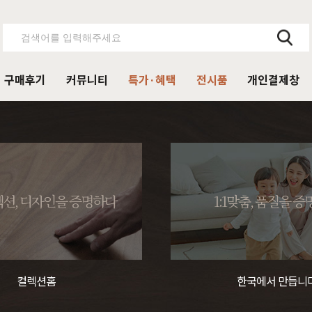
구매후기
커뮤니티
특가·혜택
전시품
개인결제창
주방가구
의자
서재가구
V·미디어·언론보도
DIY 힐링굿침대
HIT
거진
블랙라벨 매트리스
식탁
가죽의자
책상
HIT
션, 디자인을 증명하다
1:1맞춤, 품질을 
탁 세트
패브릭의자
책상 세트
목수종확인
HIT
타가 선택한 가구
아델
아까시
엘린
레드파인
어반네이처
엘더
린식탁
오크의자
책장
식탁 세트
월넛의자
책장 세트
컬렉션홈
한국에서 만듭니
장
벤치의자
테이블
매장방문 구매 시 최대 
우리집을 소개해주
디자인을 증명하