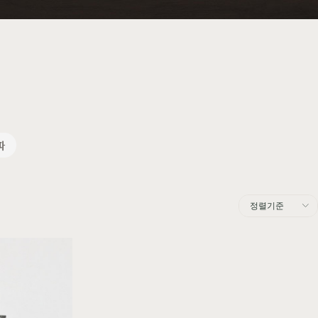
주방가구
커린
컬러원목
매트리스
국내제작
셀레스티얼
티크
파
소파
컬러가구
원목 소파
2층침대
정렬기준
가죽 소파
벙커침대
패브릭 소파
침실가구
거실가구
서재가구
주방가구