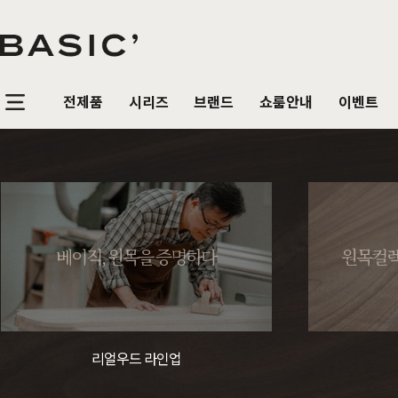
전제품
시리즈
브랜드
쇼룸안내
이벤트
침실가구
거실가구
식탁/
베이직가구 컬렉션
공지사항
SBS 방송출연 기념 할인 이벤트
T
HOT
리얼 스토리
제품문의
가장 사랑받은 TOP 20
매
침대
장롱 세트
거실장
원목
HOT
베이직, 원목을 증명하다
원목컬렉
매트리스
화장대
수납장
원목식
매일매일 맞춤제작
입점 및 제휴문의
화이트도 베이직이지
원
HIT
스
헤리티지월넛
월넛
블랙러버
블랙러버
오크
오크
협탁
스툴
장식장
포세
리얼우드 라인업
구매후기
감성만족 코코시리즈
HIT
서랍장
거울
협탁
포세린
한국에서 만듭니다
위드베이직
레트로 감성 커린
HIT
리얼우드 라인업
수납장
전신거울
소파테이블
장식
베이직가구의 역사
이벤트