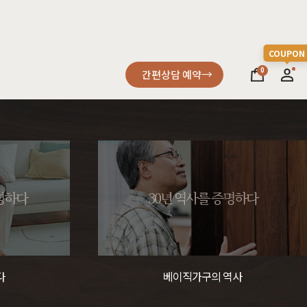
0
간편상담 예약
소파
컬러가구
원목소파
2층침대
증명하다
30년 역사를 증명하다
가죽소파
벙커침대
어썸멜로
오크
까사
블랙러버
코코
금강송/자작
패브릭소파
침실가구
거실가구
다
베이직가구의 역사
서재가구
할인 혜택
세요
다
차원이 다른 고급스러움, 프리미엄소파
고객을 증명하다
진행중인 이벤트