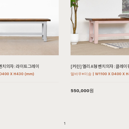
드스토리
커뮤니티
마이쇼핑
스토리
공지사항
로그인
매일 맞춤제작
제품문의
비회원 주문조회
 벤치의자 : 라이트그레이
[커린] 엘리 A형 벤치의자 : 클레
우드 라인업
입점 및 제휴문의
회원가입
D400 X H430 (mm)
멀바우+미송 | W1100 X D400 X H
에서 만듭니다
구매후기
장바구니
직가구의 역사
위드베이직
주문내역
550,000원
과정과 배송
이벤트
최근 본 상품
TV·미디어·언론보도
내 쿠폰 조회
매거진
내 게시글 보기
1