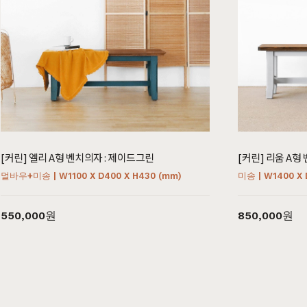
장롱
벙커침대
시리즈
브랜
헤리티지월넛
월넛
크림슨
멀바우
리얼 
블랙러버
블랙러버
하모니
화이트러버
매일
[커린] 엘리 A형 벤치의자 : 제이드그린
[커린] 리움 A형
오크
오크
퓨어마일드
자작
리얼
멀바우+미송 | W1100 X D400 X H430 (mm)
미송 | W1400 X 
아델
아카시아
편백
히노끼
한국
엘린
레드파인
애쉬
애쉬
베이
550,000원
850,000원
어반네이처
엘더
킹세타피아
킹세타피아
제작
어썸멜로
오크
커린
컬러원목
까사
블랙러버
매트리스
매트리스
코코
금강송/자작