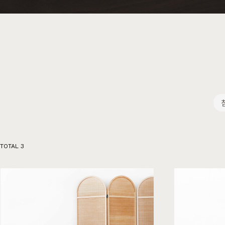
행거
2층침대
수납
제작과정과 배송
크림슨
멀바우
하모니
화이트러버
퓨어마일드
자작
장롱
벙커침대
침실가구
거실가구
서재
침대
장롱 세트
거실장
책상
TOTAL
3
매트리스
화장대
수납장
책상 
협탁
스툴
장식장
책장
서랍장
거울
협탁
책장 
수납장
전신거울
소파테이블
테이
행거
2층침대