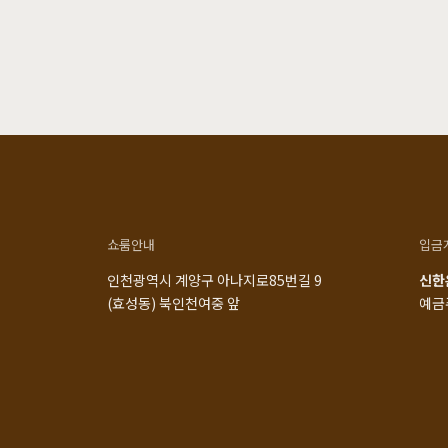
쇼룸안내
입금
인천광역시 계양구 아나지로85번길 9
신한은
(효성동) 북인천여중 앞
예금