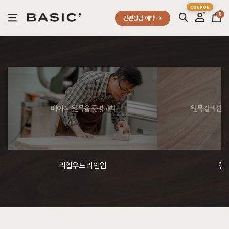
0
간편상담 예약
베이직, 원목을 증명하다
원목컬렉션, 
리얼우드 라인업
컬