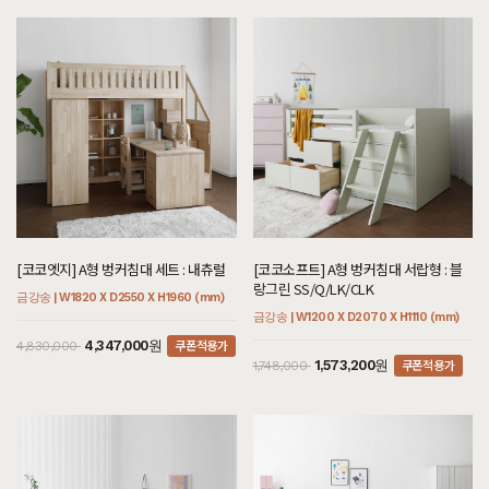
[코코엣지] A형 벙커침대 세트 : 내츄럴
[코코소프트] A형 벙커침대 서랍형 : 블
랑그린 SS/Q/LK/CLK
금강송 | W1820 X D2550 X H1960 (mm)
금강송 | W1200 X D2070 X H1110 (mm)
쿠폰적용가
4,347,000원
4,830,000
쿠폰적용가
1,573,200원
1,748,000