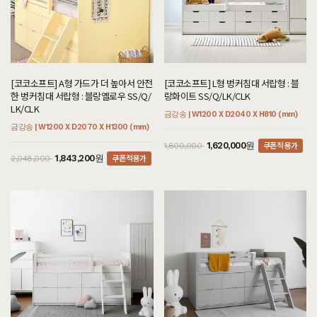
[코코소프트] A형 가드가 더 높아서 안전
[코코소프트] L형 벙커침대 서랍형 : 블
한 벙커침대 서랍형 : 블랑옐로우 SS/Q/
랑화이트 SS/Q/LK/CLK
LK/CLK
금강송 | W1200 X D2040 X H810 (mm)
금강송 | W1200 X D2070 X H1300 (mm)
쿠폰적용가
1,620,000원
1,800,000
쿠폰적용가
1,843,200원
2,048,000