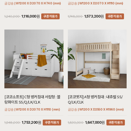
금강송 | W1200 X D2070 X H740 (mm)
금강송 | W1200 X D2070 X H1110 (mm)
쿠폰적용가
쿠폰적용가
1,116,000원
1,573,200원
1,240,000
1,748,000
[코코소프트] C형 벙커침대 서랍형 : 블
[코코엣지] A형 벙커침대 : 내츄럴 SS/
랑화이트 SS/Q/LK/CLK
Q/LK/CLK
금강송 | W1200 X D2070 X H1110 (mm)
금강송 | W1200 X D2550 X H1960 (mm)
쿠폰적용가
쿠폰적용가
1,753,200원
1,647,000원
1,948,000
1,830,000