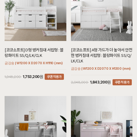
[코코소프트] D형 벙커침대 서랍형 : 블
[코코소프트] A형 가드가 더 높아서 안전
랑화이트 SS/Q/LK/CLK
한 벙커침대 서랍형 : 블랑화이트 SS/Q/
LK/CLK
금강송 | W1200 X D2070 X H1110 (mm)
금강송 | W1200 X D2070 X H1300 (mm)
쿠폰적용가
1,753,200원
1,948,000
쿠폰적용가
1,843,200원
2,048,000