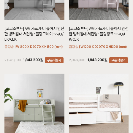
[코코소프트] A형 가드가 더 높아서 안전
[코코소프트] A형 가드가 더 높아서 안전
한 벙커침대 서랍형 : 블랑그레이 SS/Q/
한 벙커침대 서랍형 : 블랑핑크 SS/Q/L
LK/CLK
K/CLK
금강송 | W1200 X D2070 X H1300 (mm)
금강송 | W1200 X D2070 X H1300 (mm)
쿠폰적용가
쿠폰적용가
1,843,200원
1,843,200원
2,048,000
2,048,000