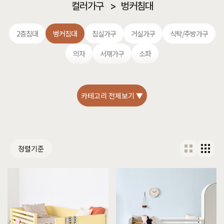
컬러가구
>
벙커침대
2층침대
벙커침대
침실가구
거실가구
식탁/주방가구
의자
서재가구
소파
카테고리 전체보기 ▼
정렬기준