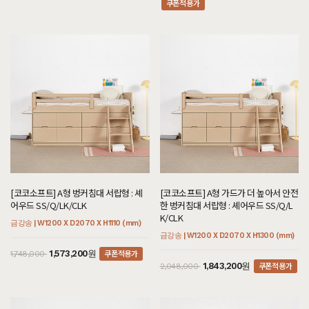
쿠폰적용가
[코코소프트] A형 벙커침대 서랍형 : 셰
[코코소프트] A형 가드가 더 높아서 안전
어우드 SS/Q/LK/CLK
한 벙커침대 서랍형 : 셰어우드 SS/Q/L
K/CLK
금강송 | W1200 X D2070 X H1110 (mm)
금강송 | W1200 X D2070 X H1300 (mm)
쿠폰적용가
1,573,200원
1,748,000
쿠폰적용가
1,843,200원
2,048,000