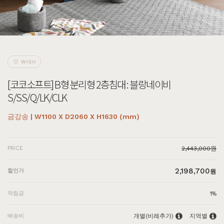
[코코소프트] B형 분리형 2층침대 : 블랑네이비
S/SS/Q/LK/CLK
금강송 | W1100 X D2060 X H1630 (mm)
PRICE
2,443,000원
2,198,700
할인가
원
적립금
1%
배송비
개별(비례추가)
지역별