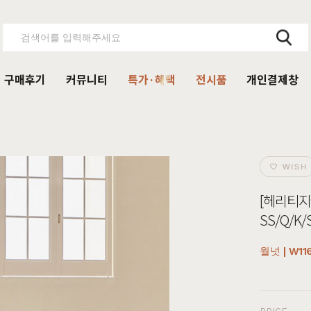
구매후기
커뮤니티
특가·혜택
전시품
개인결제창
주방가구
의자
서재가구
V·미디어·언론보도
DIY 힐링굿침대
HIT
거진
블랙라벨 매트리스
식탁
가죽의자
책상
HIT
[헤리티지
탁 세트
패브릭의자
책상 세트
목수종확인
HIT
SS/Q/K/
타가 선택한 가구
아델
아까시
엘린
레드파인
어반네이처
엘더
린식탁
오크의자
책장
월넛 | W11
식탁 세트
월넛의자
책장 세트
장
벤치의자
테이블
매장방문 구매 시 최대 
우리집을 소개해주
디자인을 증명하