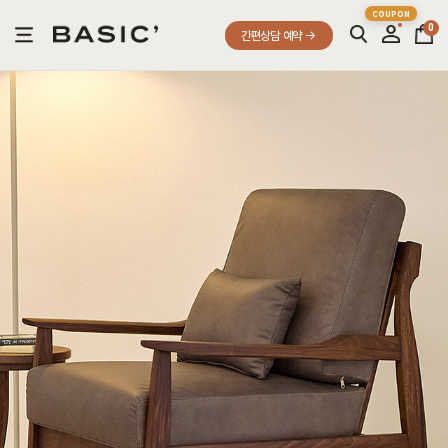
0
간편상담 예약