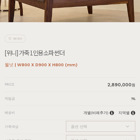
[위니] 가죽 1인용소파 썬더
월넛 | W800 X D900 X H800 (mm)
2,890,000
PRICE
원
적립금
1%
배송비
개별(비례추가)
지역별
가죽색상