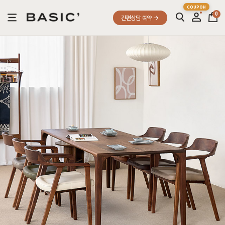
0
간편상담 예약