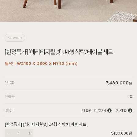
[한정특가] [헤리티지월넛] U4형 식탁/테이블 세트
월넛 | W2100 X D800 X H740 (mm)
7,480,000
PRICE
원
적립금
1%
배송비
개별(비례추가)
지역별
[한정특가] [헤리티지월넛] U4형 식탁/테이블 세트
7,480,000
원