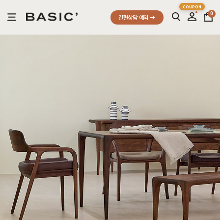
0
간편상담 예약