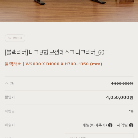
[블랙러버] 다크 B형 모션데스크 다크러버_60T
블랙러버 | W2000 X D1000 X H700~1350 (mm)
PRICE
4,500,000원
4,050,000
할인가
원
적립금
1%
배송비
개별(비례추가)
지역별