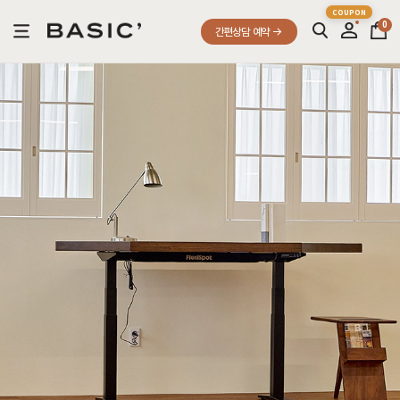
0
간편상담 예약