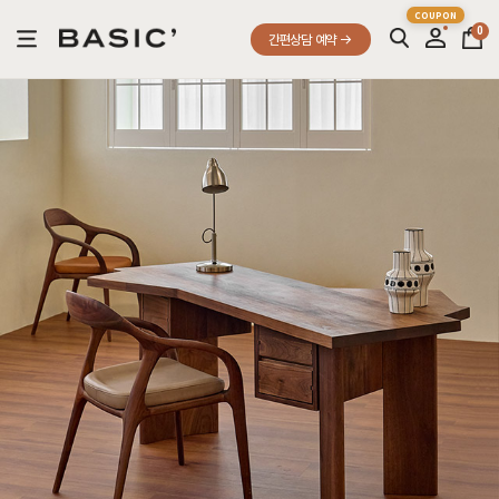
0
간편상담 예약