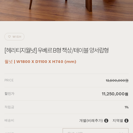
[헤리티지월넛] 우베르 B형 책상/테이블 양서랍형
월넛 | W1800 X D1100 X H740 (mm)
PRICE
12,500,000원
11,250,000
할인가
원
적립금
1%
배송비
개별(비례추가)
지역별