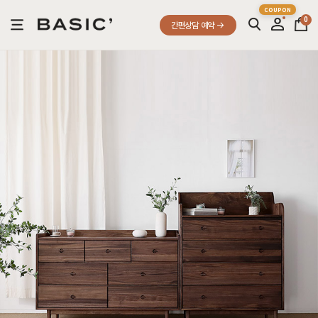
0
간편상담 예약