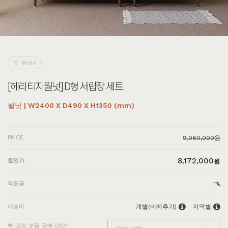
[헤리티지월넛] D형 서랍장 세트
월넛 | W2400 X D490 X H1350 (mm)
PRICE
9,080,000원
8,172,000
할인가
원
적립금
1%
배송비
개별(비례추가)
지역별
벽 고정 부품 구매 (자가