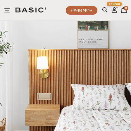
0
간편상담 예약