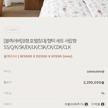
[블랙러버] B형 호텔침대/협탁 세트 서랍형
SS/Q/K/SK/EK/LK/CSK/CK/CDK/CLK
블랙러버 | W2000 X D2200 X H1200 (mm)
PRICE
2,500,000원
2,250,000
할인가
원
적립금
1%
배송비
개별(비례추가)
지역별