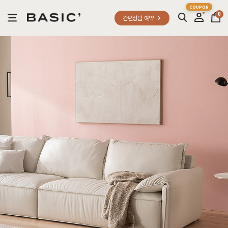
0
간편상담 예약