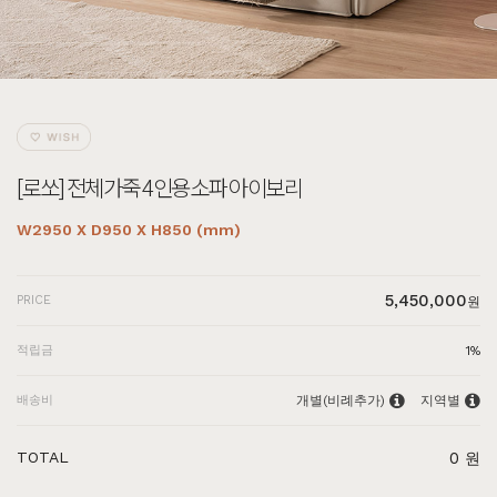
[로쏘] 전체가죽 4인용소파 아이보리
W2950 X D950 X H850 (mm)
5,450,000
PRICE
원
적립금
1%
배송비
개별(비례추가)
지역별
TOTAL
0
원