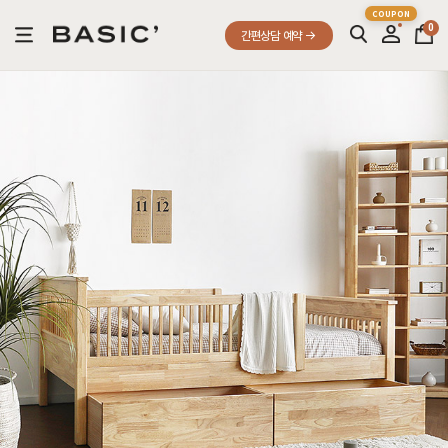
0
간편상담 예약