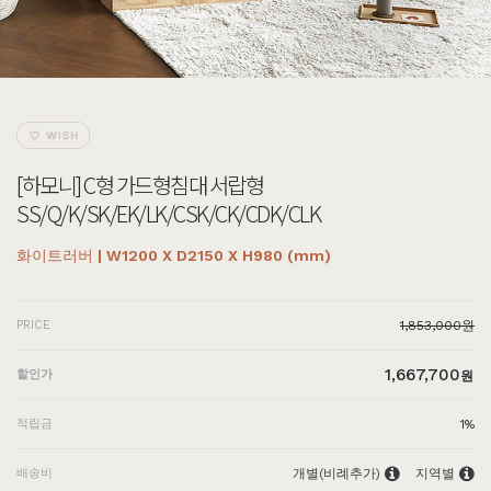
[하모니] C형 가드형침대 서랍형
SS/Q/K/SK/EK/LK/CSK/CK/CDK/CLK
화이트러버 | W1200 X D2150 X H980 (mm)
PRICE
1,853,000원
1,667,700
할인가
원
적립금
1%
배송비
개별(비례추가)
지역별