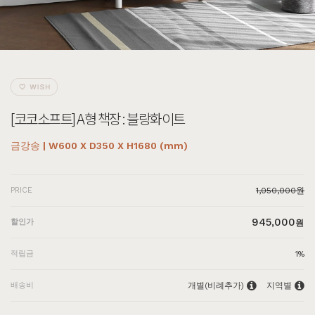
[코코소프트] A형 책장 : 블랑화이트
금강송 | W600 X D350 X H1680 (mm)
PRICE
1,050,000원
945,000
할인가
원
적립금
1%
배송비
개별(비례추가)
지역별