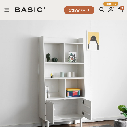
0
간편상담 예약