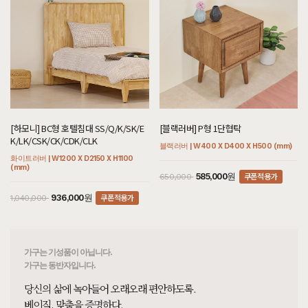
[[블랙러버] 다크 V2형 책장 다크러버]
7월 31일 서울 서초 김**고객님 설치후기입니다
[[블랙러버] 다크 V1형 책장 다크러버]
7월 31일 서울 서초 김**고객님 설치후기입니다
[[헤리티지월넛] A형 책상/테이블 세트]
7월 31일 서울 서초 김**고객님 주문제작 설치후기입니다
[[한정특가] [오크] V형 의자 카푸치노]
[하모니] BC형 호텔침대 SS/Q/K/SK/E
[블랙러버] P형 1단협탁
7월 31일 경기 구리 장**고객님 설치후기입니다
K/LK/CSK/CK/CDK/CLK
블랙러버 | W400 X D400 X H500 (mm)
화이트러버 | W1200 X D2150 X H1100
[[하모니] A형 책상/테이블]
(mm)
7월 31일 경기 구리 장**고객님 설치후기입니다
쿠폰적용가
585,000원
650,000
쿠폰적용가
936,000원
1,040,000
[[오크] B형 원형식탁/테이블 : 화이트오크]
7월 31일 서울 강남 김**고객님 설치후기입니다
[[블랙러버] AA형 책장2X2]
7월 31일 서울 강남 이**고객님 설치후기입니다
가구는 기성품이 아닙니다.
가구는 동반자입니다.
[[블랙러버] AA형 책장4X2]
당신의 삶에 녹아들어 오래오래 편안하도록.
7월 31일 서울 강남 이**고객님 설치후기입니다
베이직, 맞춤을 증명하다.