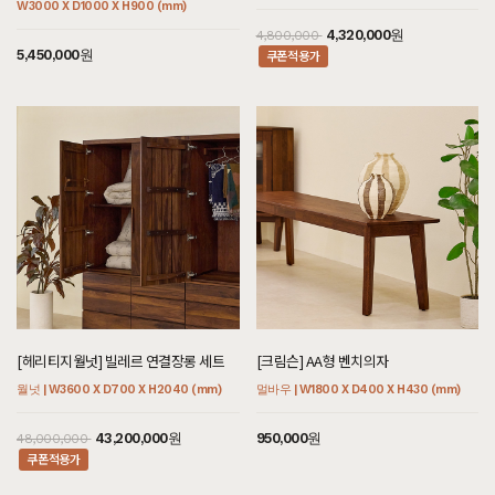
W3000 X D1000 X H900 (mm)
7월 25일 경기 용인 송**고객님 설치후기입니다
4,320,000원
4,800,000
[[셀레스티얼 럭셔리] BE형 침대 SS/Q]
5,450,000원
쿠폰적용가
7월 25일 경기 용인 송**고객님 설치후기입니다
[[헤리티지월넛] 빌레르 와이드수납장]
7월 25일 서울 종로 김**고객님 설치후기입니다
[[블랙러버] H형 2단협탁]
7월 25일 경기 용인 서**고객님 설치후기입니다
[[블랙러버] E형 장식장]
7월 25일 경기 용인 서**고객님 주문제작 설치후기입니다
[[한정특가] [헤리티지월넛] 플로렌스 의자 프로스트]
7월 25일 서울 마포 황**고객님 설치후기입니다
[헤리티지월넛] 빌레르 연결장롱 세트
[크림슨] AA형 벤치의자
[[한정특가] [헤리티지월넛] 플로렌스 의자 버본]
월넛 | W3600 X D700 X H2040 (mm)
멀바우 | W1800 X D400 X H430 (mm)
7월 25일 서울 마포 황**고객님 설치후기입니다
43,200,000원
950,000원
[[한정특가] [헤리티지월넛] 플로렌스 의자 콩고]
48,000,000
7월 25일 서울 마포 황**고객님 설치후기입니다
쿠폰적용가