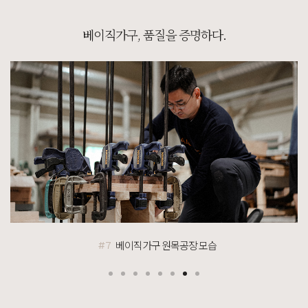
[[블랙라벨매트리스] VVIP블랙 SS/Q/K/EK/LK/KK]
베이직가구, 품질을 증명하다.
7월 25일 경기 부천 한**고객님 주문제작 설치후기입니다
[[까사] G형 저상형 힐링굿침대 서랍형 SS/Q/K/SK/EK/LK]
7월 25일 경기 부천 한**고객님 주문제작 설치후기입니다
[[커린] 엘리 A형 5단서랍장 : 제이드그린]
7월 25일 충북 진천 이**고객님 주문제작 설치후기입니다
[[블랙러버] 다크 B형 슬라이드책상 다크러버]
7월 25일 충북 진천 이**고객님 설치후기입니다
[]
포토리뷰 작성 시 참여 고객 전원 100% 스타벅스 아메리카노 1~5잔 기프티콘 증정!
[]
[BEST PHOTO REVIEW] 베스트 포토 후기
베이직가구 원목공장 모습
#8
[[블랙러버] A형 책상_30T]
8월 7일 서울 강서 박**고객님 설치후기입니다