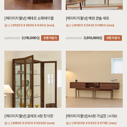
[헤리티지월넛] 에테르 소파테이블
[헤리티지월넛] 캐런 콘솔 세트
월넛 | W1200 X D600 X H400 (mm)
월넛 | W900 X D420 X H800 (mm)
쿠폰적용가
쿠폰적용가
2,115,000원
3,510,000원
2,350,000
3,900,000
[헤리티지월넛] 끌레르 A형 장식장
[헤리티지월넛] RA형 거실장 / H780
월넛 | W800 X D420 X H2030 (mm)
월넛 | W2000 X D420 X H780 (mm)