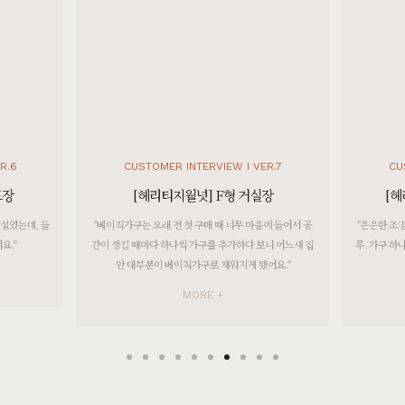
[[블랙러버] 다크 B형 슬라이드책상 다크러버]
7월 25일 충북 진천 이**고객님 설치후기입니다
[]
포토리뷰 작성 시 참여 고객 전원 100% 스타벅스 아메리카노 1~5잔 기프티콘 증정!
[]
[BEST PHOTO REVIEW] 베스트 포토 후기
[[블랙러버] A형 책상_30T]
R.7
CUSTOMER INTERVIEW I VER.8
CU
8월 7일 서울 강서 박**고객님 설치후기입니다
장
[헤리티지월넛] 헨느 조명장식장
[헤리
[[오크] AV형 의자 카키]
에 들어서 공
"은은한 조명과 월넛의 결을 들인 순간부터 변화된 하루하
"햇살 가득한
8월 7일 서울 강서 박**고객님 주문제작 설치후기입니다
니 어느새 집
루. 가구 하나가 삶의 루틴을 바꾸고, 마음가짐까지 정돈해
는 안정감이
어요."
줄 수 있더라고요."
[[헤리티지월넛] A형 옷걸이]
8월 6일 경기 화성 이**고객님 설치후기입니다
MORE +
[[헤리티지월넛] 에테르 타원식탁/테이블_40T]
8월 6일 경기 화성 이**고객님 설치후기입니다
[[한정특가] [헤리티지월넛] G형 벤치의자]
8월 6일 경기 화성 이**고객님 설치후기입니다