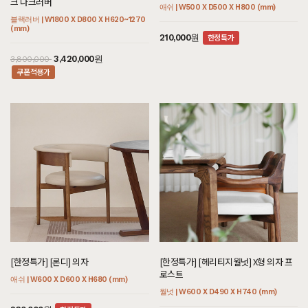
크 다크러버
6,600,000원
2,450,000원
10,000,000원
애쉬 | W500 X D500 X H800 (mm)
블랙러버 | W1800 X D800 X H620~1270
쿠폰적용가
3,560,000원
4,581,000원
(mm)
5,090,000
한정특가
210,000원
3,420,000원
3,800,000
쿠폰적용가
[까사] B형 미니 식탁/테이블
[블랙러버] D형 멀티렌지대
[헤리티지월넛] EZ형 거실장
[하모니] BN형 거실장
블랙러버 | W600 X D600 X H730 (mm)
블랙러버 | W800 X D600 X H1950 (mm)
월넛 | W2000 X D300 X H350 (mm)
화이트러버 | W1200 X D300 X H900
[편백] Z형 2단협탁
[셀레스티얼 럭셔리] CH형 수납장
(mm)
편백 | W500 X D400 X H540 (mm)
로얄티크 | W1000 X D400 X H1600 (mm)
쿠폰적용가
800,000원
2,025,000원
2,250,000
쿠폰적용가
2,295,000원
2,550,000
쿠폰적용가
711,000원
790,000
[한정특가] [론디] 의자
[한정특가] [헤리티지월넛] X형 의자 프
쿠폰적용가
522,000원
8,820,000원
580,000
9,800,000
로스트
쿠폰적용가
애쉬 | W600 X D600 X H680 (mm)
월넛 | W600 X D490 X H740 (mm)