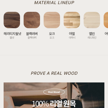
MATERIAL LINEUP
헤리티지월넛
블랙러버
오크
아델
엘린
어
월넛
블랙러버
오크
아까시
레드파인
PROVE A REAL WOOD