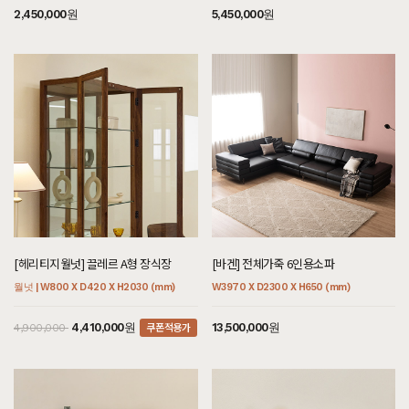
7월 31일 경기 남양주 권**고객님 설치후기입니다
2,450,000원
5,450,000원
[[블랙러버] 엄청 튼튼한 책장4X2_30T]
7월 31일 경기 남양주 권**고객님 설치후기입니다
[[블랙러버] M형 라운드형 소파테이블]
7월 31일 경기 남양주 권**고객님 설치후기입니다
[[블랙러버] F형 장식장]
7월 31일 경기 남양주 권**고객님 설치후기입니다
[[블랙러버] BY형 수납장]
7월 31일 경기 남양주 권**고객님 설치후기입니다
[[블랙러버] A형 V책꽂이의자_30T]
[헤리티지월넛] 끌레르 A형 장식장
[바겐] 전체가죽 6인용소파
7월 31일 경기 남양주 권**고객님 설치후기입니다
월넛 | W800 X D420 X H2030 (mm)
W3970 X D2300 X H650 (mm)
[[블랙러버] D형 V원형식탁/테이블_30T]
7월 31일 경기 남양주 권**고객님 설치후기입니다
쿠폰적용가
4,410,000원
13,500,000원
4,900,000
[[한정특가] [헤리티지월넛] X형 의자 우드]
7월 31일 서울 서초 김**고객님 설치후기입니다