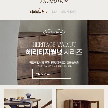
PROMOTION
헤리티지월넛
침대
식탁/테이블
+
VIEW ALL