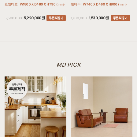
[[헤리티지월넛] C형 전신거울]
로얄티크 | W1800 X D480 X H790 (mm)
멀바우 | W740 X D460 X H800 (mm)
8월 3일 경기 김포 조**고객님 설치후기입니다
쿠폰적용가
쿠폰적용가
5,220,000원
1,530,000원
5,800,000
1,700,000
[[까사] L형 수납장]
8월 3일 서울 강남 정**고객님 주문제작 설치후기입니다
[[블랙러버] BA형 장식장]
8월 3일 서울 동작 김**고객님 주문제작 설치후기입니다
[[커린] 리움 C형 책상/테이블 : 플라워블루]
8월 3일 서울 동작 김**고객님 주문제작 설치후기입니다
MD PICK
[[까사] P형 책상/테이블]
8월 3일 제주 오도길 김**고객님 설치후기입니다
[[까사] F형 2단협탁]
8월 1일 제주 서귀포 이**고객님 설치후기입니다
[[블랙러버] ER형 거실장]
8월 1일 제주 서귀포 이**고객님 설치후기입니다
[[어썸멜로] M형 슬라이드거실장 마호가니컬러]
8월 1일 제주 서귀포 이**고객님 주문제작 설치후기입니다