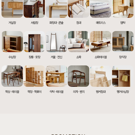
거실장
서랍장
화장대 · 콘솔
침대
매트리스
협탁
수납장
장롱 · 옷장
거울 · 전신
소파
소파테이블
장식장
책상 · 테이블
책장 · 책꽂이
식탁 · 테이블
의자 · 벤치
벙커침대
행거수납장