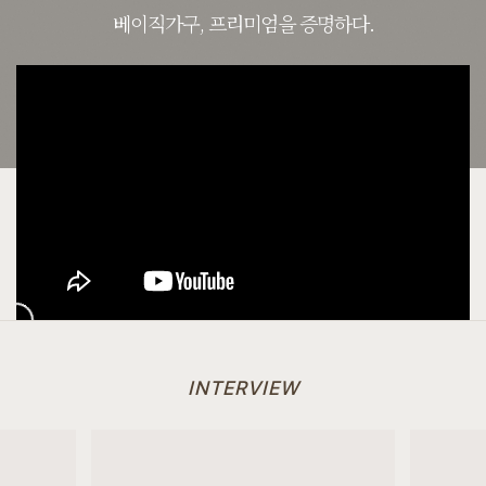
베이직가구, 프리미엄을 증명하다.
[[까사] G형 저상형 힐링굿침대 서랍형 SS/Q/K/SK/EK/LK]
7월 25일 경기 부천 한**고객님 주문제작 설치후기입니다
INTERVIEW
[[커린] 엘리 A형 5단서랍장 : 제이드그린]
7월 25일 충북 진천 이**고객님 주문제작 설치후기입니다