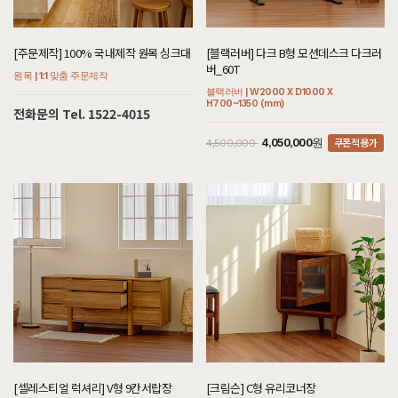
6월 19일 서울 서초 김**고객님 설치후기입니다
[[한정특가] [윌라] 세라믹소파테이블]
[주문제작] 100% 국내제작 원목 싱크대
[블랙러버] 다크 B형 모션데스크 다크러
5월 26일 경기 하남 박**고객님 설치후기입니다
버_60T
원목 | 1:1 맞춤 주문제작
블랙러버 | W2000 X D1000 X
[[한정특가] [바론] 패브릭 1인용소파/스툴 세트]
H700~1350 (mm)
전화문의 Tel. 1522-4015
8월 3일 경기 시흥 정**고객님 설치후기입니다
쿠폰적용가
4,050,000원
4,500,000
[[블랙러버] J형 책상/테이블]
8월 3일 서울 강남 이**고객님 설치후기입니다
[[블랙러버] CI형 책장 수납형]
8월 3일 서울 강남 이**고객님 설치후기입니다
[[블랙러버] W형 장식장]
8월 3일 서울 강남 이**고객님 주문제작 설치후기입니다
[[헤리티지월넛] AO형 의자 프로스트]
8월 3일 경기 김포 조**고객님 설치후기입니다
[[헤리티지월넛] AO형 의자 폰]
8월 3일 경기 김포 조**고객님 설치후기입니다
[셀레스티얼 럭셔리] V형 9칸서랍장
[크림슨] C형 유리코너장