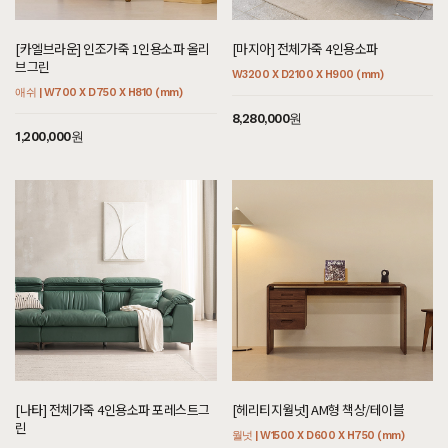
[[블랙러버] 다크 N형 5단서랍장 다크러버]
[카엘브라운] 인조가죽 1인용소파 올리
[마지아] 전체가죽 4인용소파
7월 29일 서울 서대문 신**고객님 설치후기입니다
브그린
W3200 X D2100 X H900 (mm)
[[블랙러버] B형 장롱]
애쉬 | W700 X D750 X H810 (mm)
7월 25일 경기 고양 신**고객님 설치후기입니다
8,280,000원
1,200,000원
[[블랙러버] A형 슬라이딩장롱_30T]
7월 25일 경기 고양 신**고객님 설치후기입니다
[[위니] 가죽 1인용소파 썬더]
7월 25일 경기 안산 이**고객님 주문제작 설치후기입니다
[[헤리티지월넛] 에테르 의자 콩고]
7월 25일 경기 안산 이**고객님 설치후기입니다
[[헤리티지월넛] 에테르 의자 썬더]
7월 25일 경기 안산 이**고객님 설치후기입니다
[[편백] D형 장롱]
7월 25일 경기 안산 이**고객님 주문제작 설치후기입니다
[나타] 전체가죽 4인용소파 포레스트그
[헤리티지월넛] AM형 책상/테이블
린
월넛 | W1500 X D600 X H750 (mm)
[[블랙라벨매트리스] 기획특별한가격 SS/Q/K/SK/EK/LK]