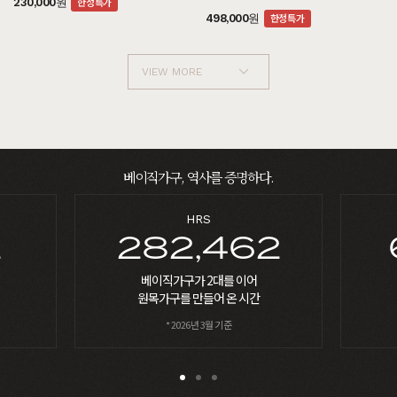
한정특가
230,000원
한정특가
498,000원
VIEW MORE
베이직가구, 역사를 증명하다.
PERSON
2
622,198
베이직 가구를 선택하신
현명한 고객들
* 2026년 3월 기준