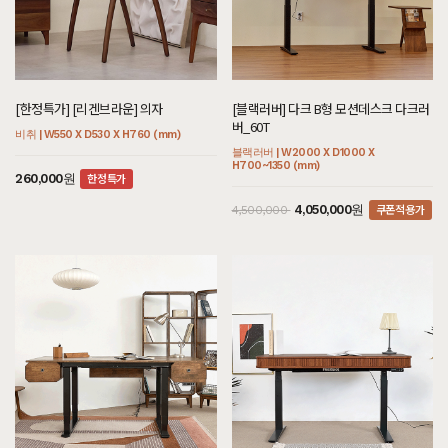
[하모니] BC형 호텔침대 SS/Q/K/SK/E
[크림슨] E형 블랙철재장식장
[헤리티지월넛] L형 원형식탁/테이블 세
[한정특가] [리겐브라운] 의자
[아델] CT형 호텔침대/협탁 세트 Q/K/S
[블랙러버] 다크 DS형 거실장 다크러버
[오크] 끌레르 식탁/테이블 세트
[블랙러버] 다크 B형 모션데스크 다크러
K/LK/CSK/CK/CDK/CLK
트
K/EK/LK/CSK/CK/CDK/CLK
버_60T
멀바우 | W800 X D400 X H1280 (mm)
비취 | W550 X D530 X H760 (mm)
블랙러버 | W2000 X D400 X H440 (mm)
오크 | W2100 X D900 X H750 (mm)
화이트러버 | W1200 X D2150 X H1100
월넛 | W900 X D900 X H750 (mm)
아까시 | W2600 X D2170 X H1200 (mm)
블랙러버 | W2000 X D1000 X
(mm)
H700~1350 (mm)
한정특가
쿠폰적용가
쿠폰적용가
260,000원
2,295,000원
12,480,000원
1,890,000원
2,550,000
2,100,000
쿠폰적용가
7,260,000원
2,970,000원
3,300,000
쿠폰적용가
쿠폰적용가
936,000원
4,050,000원
1,040,000
4,500,000