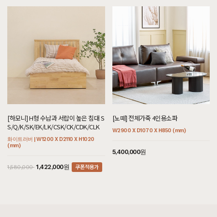
[[헤리티지월넛] 베룸 식탁/테이블_40T]
7월 25일 서울 마포 황**고객님 설치후기입니다
[[오크] A형 실버철재수납장]
7월 25일 경기 용인 김**고객님 설치후기입니다
[[오크] C형 벽선반]
7월 25일 경기 시흥 김**고객님 설치후기입니다
[[블랙러버] AB형 책장2X4 화이트투톤]
7월 25일 경기 시흥 김**고객님 설치후기입니다
[[하모니] AB형 책장2X2 화이트투톤]
[하모니] H형 수납과 서랍이 높은 침대 S
[노떼] 전체가죽 4인용소파
7월 25일 경기 시흥 김**고객님 설치후기입니다
S/Q/K/SK/EK/LK/CSK/CK/CDK/CLK
W2900 X D1070 X H850 (mm)
화이트러버 | W1200 X D2110 X H1020
[[블랙러버] 빈티지로얄 A형 침대 서랍형 엔틱브라운
(mm)
5,400,000원
SS/Q/K/SK/EK/LK/CSK/CK/CDK/CLK]
7월 25일 경기 시흥 김**고객님 주문제작 설치후기입니다
쿠폰적용가
1,422,000원
1,580,000
[[블랙라벨매트리스] 기획특별한가격 SS/Q/K/SK/EK/LK]
7월 25일 충남 천안 맹**고객님 설치후기입니다
[[블랙러버] U형 침대 SS/Q/K/SK/EK/LK/CSK/CK/CDK/CLK]
7월 25일 충남 천안 맹**고객님 설치후기입니다