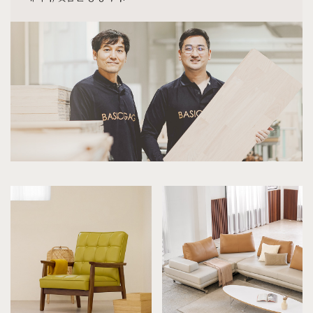
[[헤리티지월넛] G형 콘솔]
7월 30일 서울 영등포 류**고객님 주문제작 설치후기입니다
[[하모니] A형 선반장]
7월 30일 서울 동대문 김**고객님 설치후기입니다
[[헤리티지월넛] 우베르 화장대]
7월 30일 서울 강남 노**고객님 설치후기입니다
[[블랙러버] M형 화장대 세트]
7월 30일 경기 고양 정**고객님 설치후기입니다
[[재이] 전체가죽 3인용소파 풀오일카라멜]
7월 30일 서울 광진 김**고객님 설치후기입니다
[[아델] E형 거실장]
7월 30일 인천 영종 임**고객님 설치후기입니다
[[까사] F형 소파테이블]
7월 29일 서울 강남 김**고객님 주문제작 설치후기입니다
[[크림슨] A형 7단지류함]
7월 29일 서울 마포 변**고객님 주문제작 설치후기입니다