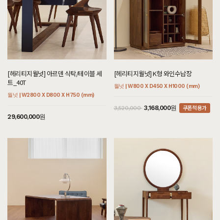
[헤리티지월넛] 아르덴 식탁/테이블 세
[헤리티지월넛] K형 와인수납장
트_40T
월넛 | W800 X D450 X H1000 (mm)
월넛 | W2800 X D800 X H750 (mm)
쿠폰적용가
3,168,000원
3,520,000
29,600,000원