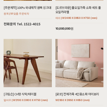
[[애쉬내츄럴] A형 원형식탁/테이블]
[주문제작] 100% 국내제작 원목 싱크대
[도르브라운] 풀오일가죽 소파 세트 풀
8월 1일 인천 영종 김**고객님 설치후기입니다
오일카라멜
원목 | 1:1 맞춤 주문제작
애쉬 | W2480 X D850 X H750 (mm)
[[하모니] M형 라운드형 소파테이블]
전화문의 Tel. 1522-4015
8월 1일 서울 관악 우**고객님 설치후기입니다
10,000,000원
[[헤리티지월넛] 끌레르 거실장]
8월 1일 경기 과천 엄**고객님 설치후기입니다
[[도르브라운] 풀오일가죽 3인용소파 풀오일머드]
8월 1일 경기 과천 엄**고객님 설치후기입니다
[[헤리티지월넛] 끌레르 식탁/테이블]
8월 1일 경기 과천 엄**고객님 설치후기입니다
[[블랙러버] AY형 장식장]
8월 1일 인천 남동 추**고객님 설치후기입니다
[[편백] B형 저상형침대 SS/Q/K/SK/EK/LK/CSK/CK/CDK/CLK]
7월 31일 인천 계양 박**고객님 설치후기입니다
[크림슨] CH형 식탁/테이블
[로쏘] 전체가죽 4인용소파 아이보리
멀바우 | W2100 X D800 X H750 (mm)
W2950 X D950 X H850 (mm)
[[블랙러버] 버킷박스]