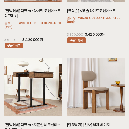
[크림슨] BO형 장식장
[오필리아] 가죽 소파 세트 다크슬레이
[헤리티지월넛] 아르덴 식탁/테이블 세
[헤리티지월넛] J형 렌지대
트그레이
멀바우 | W1000 X D300 X H2100 (mm)
[헤리티지월넛] K형 와인수납장
[블랙러버] 다크 VIP 양서랍 모션데스크
[헤리티지월넛] 빌레르 장롱
[크림슨] A형 슬라이드모션데스크
트_40T
월넛 | W600 X D500 X H1400 (mm)
월넛 | W3150 X D850 X H810 (mm)
다크러버
월넛 | W800 X D450 X H1000 (mm)
월넛 | W1200 X D700 X H2040 (mm)
멀바우 | W1500 X D700 X H750~1400
월넛 | W2800 X D800 X H750 (mm)
쿠폰적용가
3,060,000원
3,400,000
(mm)
블랙러버 | W1800 X D800 X H620~1270
쿠폰적용가
2,655,000원
2,950,000
5,560,000원
(mm)
쿠폰적용가
3,168,000원
14,400,000원
3,520,000
16,000,000
29,600,000원
3,420,000원
3,800,000
쿠폰적용가
3,420,000원
쿠폰적용가
3,800,000
쿠폰적용가
[블랙러버] Q형 거실장
[보트레내츄럴] 가죽 3인용소파 세트 인
[오크] 끌레르 식탁/테이블
[크림슨] CH형 식탁/테이블
디핑크
블랙러버 | W1600 X D380 X H550 (mm)
[블랙러버] 다크 N형 11칸서랍장 다크러
[헤리티지월넛] 헨느 침대 SS/Q/K/SK/
오크 | W2100 X D900 X H750 (mm)
멀바우 | W2100 X D800 X H750 (mm)
애쉬 | W1720 X D1300 X 800 (mm)
버
EK/LK/CSK/CK/CDK/CLK
[블랙러버] 다크 VIP 지문인식 모션데스
[한정특가] [일사] 의자 베이지
쿠폰적용가
477,000원
530,000
블랙러버 | W2400 X D480 X H880 (mm)
월넛 | W1160 X D2050 X H900 (mm)