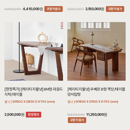
쿠폰적용가
쿠폰적용가
4,410,000원
3,150,000원
4,900,000
3,500,000
[한정특가] [헤리티지월넛] BM형 라운드
[헤리티지월넛] 우베르 B형 책상/테이블
식탁/테이블
양서랍형
월넛 | W1500 X D800 X H740 (mm)
월넛 | W1800 X D1100 X H740 (mm)
한정특가
2,500,000원
11,250,000원
12,500,000
쿠폰적용가