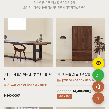
함수율 8% 미만 최소 30년 이상의 수령.
오직 캐나다 북위 10도 이상에서 자란 헤리티지 월넛의 품격
[헤리티지월넛] 아르덴 식탁/테이블_40
[헤리티지월넛] 빌레르 장롱
T
월넛 | W1200 X D700 X H2040 (mm)
월넛 | W2800 X D800 X H750 (mm)
14,400,000원
16,000,000
9,800,000원
쿠폰적용가