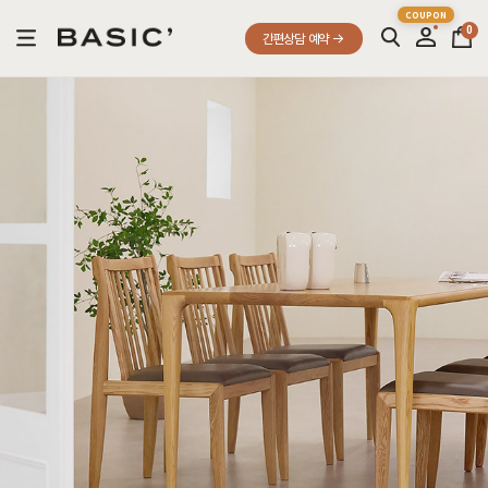
0
간편상담 예약