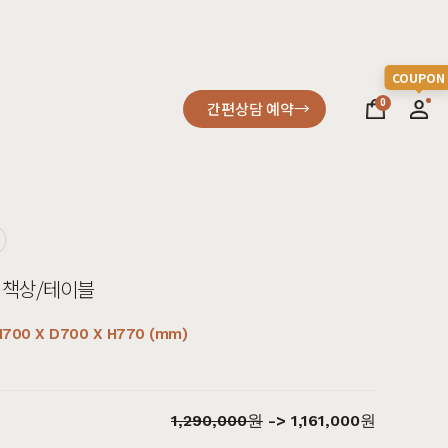
0
간편상담 예약
소파
컬러가구
원목소파
2층침대
형 책상/테이블
가죽소파
벙커침대
어썸멜로
오크
까사
블랙러버
코코
금강송/자작
패브릭소파
침실가구
700 X D700 X H770 (mm)
거실가구
서재가구
1,290,000원
->
1,161,000
원
할인 혜택
세요
다
차원이 다른 고급스러움, 프리미엄소파
고객을 증명하다
진행중인 이벤트