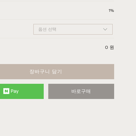
주방가구
커린
컬러원목
매트리스
국내제작
셀레스티얼
티크
1%
0
원
장바구니 담기
바로구매