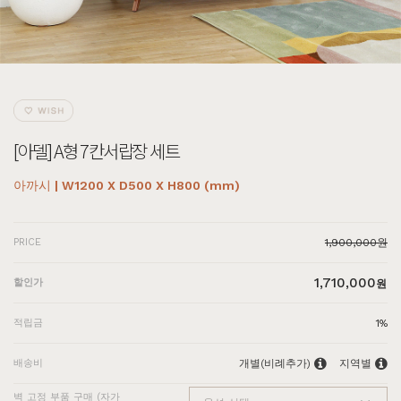
[아델] A형 7칸서랍장 세트
아까시 | W1200 X D500 X H800 (mm)
PRICE
1,900,000원
1,710,000
할인가
원
적립금
1%
배송비
개별(비례추가)
지역별
벽 고정 부품 구매 (자가