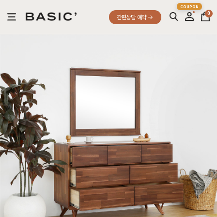
0
간편상담 예약