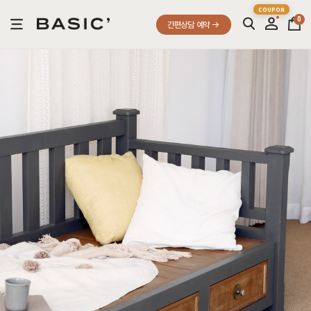
0
간편상담 예약