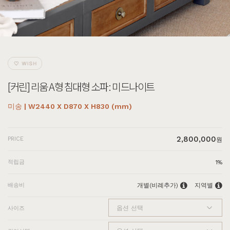
[커린] 리움 A형 침대형 소파 : 미드나이트
미송 | W2440 X D870 X H830 (mm)
2,800,000
PRICE
원
적립금
1%
배송비
개별(비례추가)
지역별
사이즈