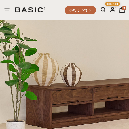
0
간편상담 예약