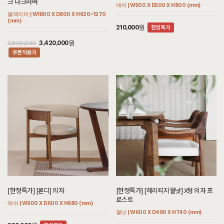
크 다크러버
6,600,000원
2,450,000원
10,000,000원
애쉬 | W500 X D500 X H800 (mm)
블랙러버 | W1800 X D800 X H620~1270
쿠폰적용가
3,560,000원
4,581,000원
(mm)
5,090,000
한정특가
210,000원
3,420,000원
3,800,000
쿠폰적용가
[까사] B형 미니 식탁/테이블
[블랙러버] D형 멀티렌지대
[헤리티지월넛] EZ형 거실장
[하모니] BN형 거실장
블랙러버 | W600 X D600 X H730 (mm)
블랙러버 | W800 X D600 X H1950 (mm)
월넛 | W2000 X D300 X H350 (mm)
화이트러버 | W1200 X D300 X H900
[편백] Z형 2단협탁
[셀레스티얼 럭셔리] CH형 수납장
(mm)
편백 | W500 X D400 X H540 (mm)
로얄티크 | W1000 X D400 X H1600 (mm)
쿠폰적용가
800,000원
2,025,000원
2,250,000
쿠폰적용가
2,295,000원
2,550,000
쿠폰적용가
711,000원
790,000
[한정특가] [론디] 의자
[한정특가] [헤리티지월넛] X형 의자 프
쿠폰적용가
522,000원
8,820,000원
580,000
9,800,000
로스트
쿠폰적용가
애쉬 | W600 X D600 X H680 (mm)
월넛 | W600 X D490 X H740 (mm)