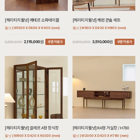
[헤리티지월넛] 에테르 소파테이블
[헤리티지월넛] 캐런 콘솔 세트
월넛 | W1200 X D600 X H400 (mm)
월넛 | W900 X D420 X H800 (mm)
쿠폰적용가
쿠폰적용가
2,115,000원
3,510,000원
2,350,000
3,900,000
[헤리티지월넛] 끌레르 A형 장식장
[헤리티지월넛] RA형 거실장 / H780
월넛 | W800 X D420 X H2030 (mm)
월넛 | W2000 X D420 X H780 (mm)