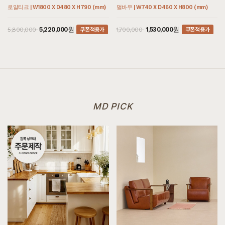
[[애쉬내츄럴] A형 원형식탁/테이블]
로얄티크 | W1800 X D480 X H790 (mm)
멀바우 | W740 X D460 X H800 (mm)
8월 1일 인천 영종 김**고객님 설치후기입니다
쿠폰적용가
쿠폰적용가
5,220,000원
1,530,000원
5,800,000
1,700,000
[[하모니] M형 라운드형 소파테이블]
8월 1일 서울 관악 우**고객님 설치후기입니다
[[헤리티지월넛] 끌레르 거실장]
8월 1일 경기 과천 엄**고객님 설치후기입니다
[[도르브라운] 풀오일가죽 3인용소파 풀오일머드]
8월 1일 경기 과천 엄**고객님 설치후기입니다
MD PICK
[[헤리티지월넛] 끌레르 식탁/테이블]
8월 1일 경기 과천 엄**고객님 설치후기입니다
[[블랙러버] AY형 장식장]
8월 1일 인천 남동 추**고객님 설치후기입니다
[[편백] B형 저상형침대 SS/Q/K/SK/EK/LK/CSK/CK/CDK/CLK]
7월 31일 인천 계양 박**고객님 설치후기입니다
[[블랙러버] 버킷박스]
7월 31일 경기 남양주 권**고객님 설치후기입니다