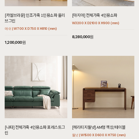
[[셀레스티얼 럭셔리] BE형 침대 SS/Q]
[카엘브라운] 인조가죽 1인용소파 올리
[마지아] 전체가죽 4인용소파
7월 25일 경기 용인 송**고객님 설치후기입니다
브그린
W3200 X D2100 X H900 (mm)
[[헤리티지월넛] 빌레르 와이드수납장]
애쉬 | W700 X D750 X H810 (mm)
7월 25일 서울 종로 김**고객님 설치후기입니다
8,280,000원
1,200,000원
[[블랙러버] H형 2단협탁]
7월 25일 경기 용인 서**고객님 설치후기입니다
[[블랙러버] E형 장식장]
7월 25일 경기 용인 서**고객님 주문제작 설치후기입니다
[[한정특가] [헤리티지월넛] 플로렌스 의자 프로스트]
7월 25일 서울 마포 황**고객님 설치후기입니다
[[한정특가] [헤리티지월넛] 플로렌스 의자 버본]
7월 25일 서울 마포 황**고객님 설치후기입니다
[[한정특가] [헤리티지월넛] 플로렌스 의자 콩고]
7월 25일 서울 마포 황**고객님 설치후기입니다
[나타] 전체가죽 4인용소파 포레스트그
[헤리티지월넛] AM형 책상/테이블
린
월넛 | W1500 X D600 X H750 (mm)
[[헤리티지월넛] 베룸 식탁/테이블_40T]