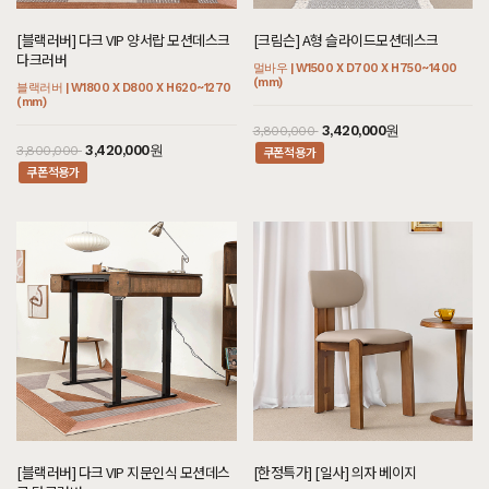
[크림슨] BO형 장식장
[오필리아] 가죽 소파 세트 다크슬레이
[헤리티지월넛] 아르덴 식탁/테이블 세
[헤리티지월넛] J형 렌지대
트그레이
멀바우 | W1000 X D300 X H2100 (mm)
[헤리티지월넛] K형 와인수납장
[블랙러버] 다크 VIP 양서랍 모션데스크
[헤리티지월넛] 빌레르 장롱
[크림슨] A형 슬라이드모션데스크
트_40T
월넛 | W600 X D500 X H1400 (mm)
월넛 | W3150 X D850 X H810 (mm)
다크러버
월넛 | W800 X D450 X H1000 (mm)
월넛 | W1200 X D700 X H2040 (mm)
멀바우 | W1500 X D700 X H750~1400
월넛 | W2800 X D800 X H750 (mm)
쿠폰적용가
3,060,000원
3,400,000
(mm)
블랙러버 | W1800 X D800 X H620~1270
쿠폰적용가
2,655,000원
2,950,000
5,560,000원
(mm)
쿠폰적용가
3,168,000원
14,400,000원
3,520,000
16,000,000
29,600,000원
3,420,000원
3,800,000
쿠폰적용가
3,420,000원
쿠폰적용가
3,800,000
쿠폰적용가
[블랙러버] Q형 거실장
[보트레내츄럴] 가죽 3인용소파 세트 인
[오크] 끌레르 식탁/테이블
[크림슨] CH형 식탁/테이블
디핑크
블랙러버 | W1600 X D380 X H550 (mm)
[블랙러버] 다크 N형 11칸서랍장 다크러
[헤리티지월넛] 헨느 침대 SS/Q/K/SK/
오크 | W2100 X D900 X H750 (mm)
멀바우 | W2100 X D800 X H750 (mm)
애쉬 | W1720 X D1300 X 800 (mm)
버
EK/LK/CSK/CK/CDK/CLK
[블랙러버] 다크 VIP 지문인식 모션데스
[한정특가] [일사] 의자 베이지
쿠폰적용가
477,000원
530,000
블랙러버 | W2400 X D480 X H880 (mm)
월넛 | W1160 X D2050 X H900 (mm)