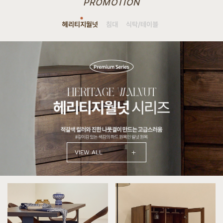
PROMOTION
헤리티지월넛
침대
식탁/테이블
+
VIEW ALL