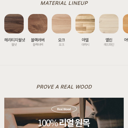
MATERIAL LINEUP
헤리티지월넛
블랙러버
오크
아델
엘린
어
월넛
블랙러버
오크
아까시
레드파인
PROVE A REAL WOOD