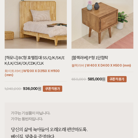
[[헤리티지월넛] G형 콘솔]
7월 30일 서울 영등포 류**고객님 주문제작 설치후기입니다
[[하모니] A형 선반장]
7월 30일 서울 동대문 김**고객님 설치후기입니다
[[헤리티지월넛] 우베르 화장대]
7월 30일 서울 강남 노**고객님 설치후기입니다
[[블랙러버] M형 화장대 세트]
[하모니] BC형 호텔침대 SS/Q/K/SK/E
[블랙러버] P형 1단협탁
7월 30일 경기 고양 정**고객님 설치후기입니다
K/LK/CSK/CK/CDK/CLK
블랙러버 | W400 X D400 X H500 (mm)
화이트러버 | W1200 X D2150 X H1100
[[재이] 전체가죽 3인용소파 풀오일카라멜]
(mm)
7월 30일 서울 광진 김**고객님 설치후기입니다
쿠폰적용가
585,000원
650,000
쿠폰적용가
936,000원
1,040,000
[[아델] E형 거실장]
7월 30일 인천 영종 임**고객님 설치후기입니다
[[까사] F형 소파테이블]
7월 29일 서울 강남 김**고객님 주문제작 설치후기입니다
가구는 기성품이 아닙니다.
가구는 동반자입니다.
[[크림슨] A형 7단지류함]
당신의 삶에 녹아들어 오래오래 편안하도록.
7월 29일 서울 마포 변**고객님 주문제작 설치후기입니다
베이직, 맞춤을 증명하다.