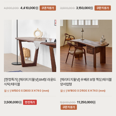
쿠폰적용가
쿠폰적용가
4,410,000원
3,150,000원
4,900,000
3,500,000
[한정특가] [헤리티지월넛] BM형 라운드
[헤리티지월넛] 우베르 B형 책상/테이블
식탁/테이블
양서랍형
월넛 | W1500 X D800 X H740 (mm)
월넛 | W1800 X D1100 X H740 (mm)
한정특가
2,500,000원
11,250,000원
12,500,000
쿠폰적용가