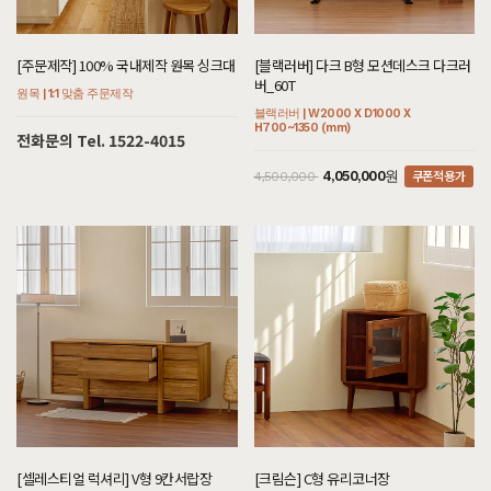
8월 3일 경기 김포 조**고객님 설치후기입니다
[[까사] L형 수납장]
[주문제작] 100% 국내제작 원목 싱크대
[블랙러버] 다크 B형 모션데스크 다크러
8월 3일 서울 강남 정**고객님 주문제작 설치후기입니다
버_60T
원목 | 1:1 맞춤 주문제작
블랙러버 | W2000 X D1000 X
[[블랙러버] BA형 장식장]
H700~1350 (mm)
전화문의 Tel. 1522-4015
8월 3일 서울 동작 김**고객님 주문제작 설치후기입니다
쿠폰적용가
4,050,000원
4,500,000
[[커린] 리움 C형 책상/테이블 : 플라워블루]
8월 3일 서울 동작 김**고객님 주문제작 설치후기입니다
[[까사] P형 책상/테이블]
8월 3일 제주 오도길 김**고객님 설치후기입니다
[[까사] F형 2단협탁]
8월 1일 제주 서귀포 이**고객님 설치후기입니다
[[블랙러버] ER형 거실장]
8월 1일 제주 서귀포 이**고객님 설치후기입니다
[[어썸멜로] M형 슬라이드거실장 마호가니컬러]
8월 1일 제주 서귀포 이**고객님 주문제작 설치후기입니다
[셀레스티얼 럭셔리] V형 9칸서랍장
[크림슨] C형 유리코너장