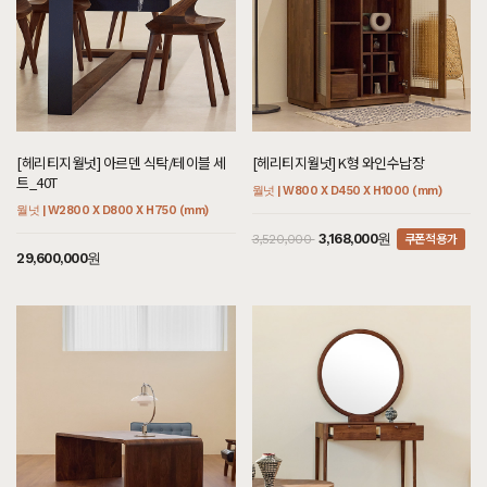
[헤리티지월넛] 아르덴 식탁/테이블 세
[헤리티지월넛] K형 와인수납장
트_40T
월넛 | W800 X D450 X H1000 (mm)
월넛 | W2800 X D800 X H750 (mm)
쿠폰적용가
3,168,000원
3,520,000
29,600,000원