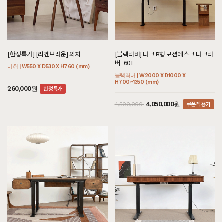
[하모니] BC형 호텔침대 SS/Q/K/SK/E
[크림슨] E형 블랙철재장식장
[헤리티지월넛] L형 원형식탁/테이블 세
[한정특가] [리겐브라운] 의자
[아델] CT형 호텔침대/협탁 세트 Q/K/S
[블랙러버] 다크 DS형 거실장 다크러버
[오크] 끌레르 식탁/테이블 세트
[블랙러버] 다크 B형 모션데스크 다크러
K/LK/CSK/CK/CDK/CLK
트
K/EK/LK/CSK/CK/CDK/CLK
버_60T
멀바우 | W800 X D400 X H1280 (mm)
비취 | W550 X D530 X H760 (mm)
블랙러버 | W2000 X D400 X H440 (mm)
오크 | W2100 X D900 X H750 (mm)
화이트러버 | W1200 X D2150 X H1100
월넛 | W900 X D900 X H750 (mm)
아까시 | W2600 X D2170 X H1200 (mm)
블랙러버 | W2000 X D1000 X
(mm)
H700~1350 (mm)
한정특가
쿠폰적용가
쿠폰적용가
260,000원
2,295,000원
12,480,000원
1,890,000원
2,550,000
2,100,000
쿠폰적용가
7,260,000원
2,970,000원
3,300,000
쿠폰적용가
쿠폰적용가
936,000원
4,050,000원
1,040,000
4,500,000