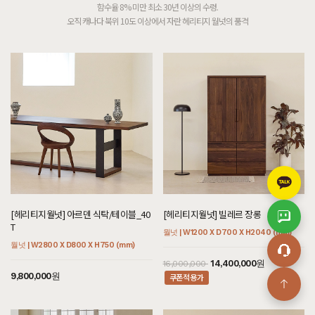
함수율 8% 미만 최소 30년 이상의 수령.
오직 캐나다 북위 10도 이상에서 자란 헤리티지 월넛의 품격
[헤리티지월넛] 아르덴 식탁/테이블_40
[헤리티지월넛] 빌레르 장롱
T
월넛 | W1200 X D700 X H2040 (mm)
월넛 | W2800 X D800 X H750 (mm)
14,400,000원
16,000,000
9,800,000원
쿠폰적용가