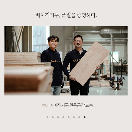
[[한정특가] [리겐브라운] 의자]
베이직가구, 품질을 증명하다.
7월 24일 경기 파주 정**고객님 설치후기입니다
[]
포토리뷰 작성 시 참여 고객 전원 100% 스타벅스 아메리카노 1~5잔 기프티콘 증정!
[]
[BEST PHOTO REVIEW] 베스트 포토 후기
[[블랙러버] M형 거실장]
8월 5일 경기 평택 구**고객님 설치후기입니다
베이직가구 원목공장 모습
#1