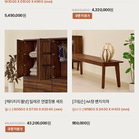
W3000 X D1000 X H900 (mm)
7월 25일 서울 마포 황**고객님 설치후기입니다
4,320,000원
4,800,000
[[오크] A형 실버철재수납장]
5,450,000원
쿠폰적용가
7월 25일 경기 용인 김**고객님 설치후기입니다
[[오크] C형 벽선반]
7월 25일 경기 시흥 김**고객님 설치후기입니다
[[블랙러버] AB형 책장2X4 화이트투톤]
7월 25일 경기 시흥 김**고객님 설치후기입니다
[[하모니] AB형 책장2X2 화이트투톤]
7월 25일 경기 시흥 김**고객님 설치후기입니다
[[블랙러버] 빈티지로얄 A형 침대 서랍형 엔틱브라운
SS/Q/K/SK/EK/LK/CSK/CK/CDK/CLK]
7월 25일 경기 시흥 김**고객님 주문제작 설치후기입니다
[헤리티지월넛] 빌레르 연결장롱 세트
[크림슨] AA형 벤치의자
월넛 | W3600 X D700 X H2040 (mm)
멀바우 | W1800 X D400 X H430 (mm)
[[블랙라벨매트리스] 기획특별한가격 SS/Q/K/SK/EK/LK]
7월 25일 충남 천안 맹**고객님 설치후기입니다
43,200,000원
950,000원
48,000,000
[[블랙러버] U형 침대 SS/Q/K/SK/EK/LK/CSK/CK/CDK/CLK]
쿠폰적용가
7월 25일 충남 천안 맹**고객님 설치후기입니다