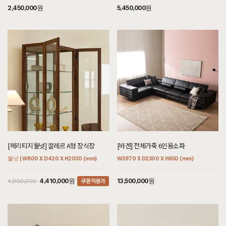
7월 31일 서울 서초 김**고객님 설치후기입니다
2,450,000원
5,450,000원
[[블랙러버] 다크 V1형 책장 다크러버]
7월 31일 서울 서초 김**고객님 설치후기입니다
[[헤리티지월넛] A형 책상/테이블 세트]
7월 31일 서울 서초 김**고객님 주문제작 설치후기입니다
[[한정특가] [오크] V형 의자 카푸치노]
7월 31일 경기 구리 장**고객님 설치후기입니다
[[하모니] A형 책상/테이블]
7월 31일 경기 구리 장**고객님 설치후기입니다
[[오크] B형 원형식탁/테이블 : 화이트오크]
[헤리티지월넛] 끌레르 A형 장식장
[바겐] 전체가죽 6인용소파
7월 31일 서울 강남 김**고객님 설치후기입니다
월넛 | W800 X D420 X H2030 (mm)
W3970 X D2300 X H650 (mm)
[[블랙러버] AA형 책장2X2]
7월 31일 서울 강남 이**고객님 설치후기입니다
쿠폰적용가
4,410,000원
13,500,000원
4,900,000
[[블랙러버] AA형 책장4X2]
7월 31일 서울 강남 이**고객님 설치후기입니다