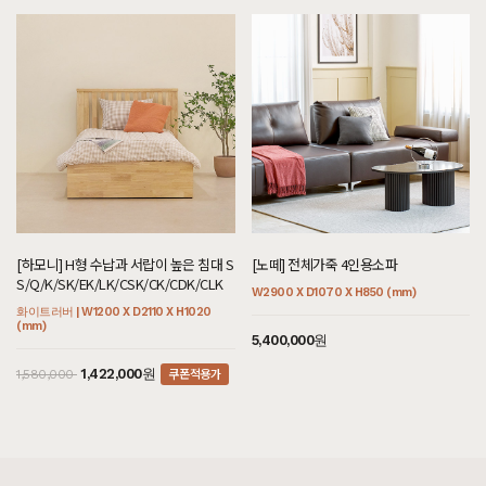
[[블랙라벨매트리스] VVIP블랙 SS/Q/K/EK/LK/KK]
7월 25일 경기 부천 한**고객님 주문제작 설치후기입니다
[[까사] G형 저상형 힐링굿침대 서랍형 SS/Q/K/SK/EK/LK]
7월 25일 경기 부천 한**고객님 주문제작 설치후기입니다
[[커린] 엘리 A형 5단서랍장 : 제이드그린]
7월 25일 충북 진천 이**고객님 주문제작 설치후기입니다
[[블랙러버] 다크 B형 슬라이드책상 다크러버]
7월 25일 충북 진천 이**고객님 설치후기입니다
[하모니] H형 수납과 서랍이 높은 침대 S
[노떼] 전체가죽 4인용소파
[[블랙라벨매트리스] 기획특별한가격 SS/Q/K/SK/EK/LK]
S/Q/K/SK/EK/LK/CSK/CK/CDK/CLK
W2900 X D1070 X H850 (mm)
7월 24일 경기 파주 정**고객님 설치후기입니다
화이트러버 | W1200 X D2110 X H1020
(mm)
5,400,000원
[[전시품할인] [스탠다드] 브라운 A형 아일랜드식탁/테이블]
7월 24일 경기 파주 정**고객님 주문제작 설치후기입니다
쿠폰적용가
1,422,000원
1,580,000
[[블랙러버] BO형 수납장]
7월 24일 경기 파주 정**고객님 주문제작 설치후기입니다
[[블랙러버] A형 슬라이딩장롱_30T]
7월 24일 경기 파주 정**고객님 설치후기입니다