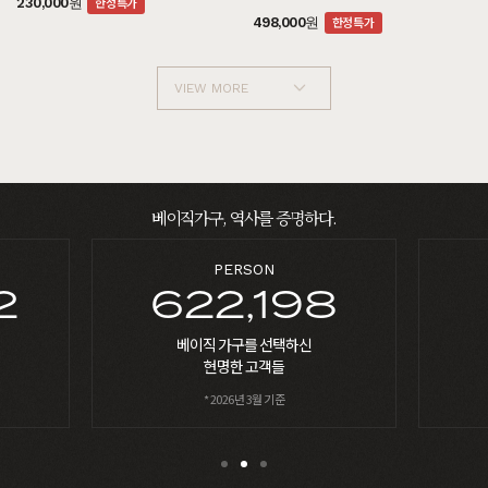
한정특가
230,000원
한정특가
498,000원
VIEW MORE
베이직가구, 역사를 증명하다.
%
8
98,702
베이직가구의 지난
10년간의 성장률
* 2026년 3월 기준