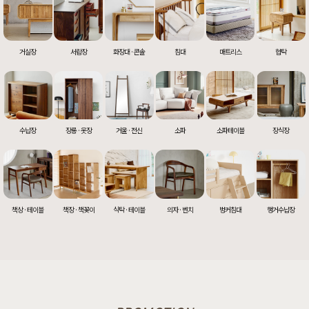
거실장
서랍장
화장대 · 콘솔
침대
매트리스
협탁
수납장
장롱 · 옷장
거울 · 전신
소파
소파테이블
장식장
책상 · 테이블
책장 · 책꽂이
식탁 · 테이블
의자 · 벤치
벙커침대
행거수납장