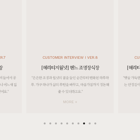
[]
포토리뷰 작성 시 참여 고객 전원 100% 스타벅스 아메리카노 1~5잔 기프티콘 증정!
[]
[BEST PHOTO REVIEW] 베스트 포토 후기
[[블랙러버] M형 거실장]
8월 5일 경기 평택 구**고객님 설치후기입니다
[[앨럿] 가죽 3인용소파 카멜]
R.8
CUSTOMER INTERVIEW I VER.9
CUS
8월 5일 경남 산청 정**고객님 설치후기입니다
장식장
[헤리티지월넛] F형 세라믹식탁/테이블
[[크림슨] B형 행거수납장]
변화된 하루하
"햇살 가득한 거실에 앉아 있으면 그 안에서 원목가구가 주
"운영하는 
8월 5일 인천 영종 김**고객님 설치후기입니다
가짐까지 정돈해
는 안정감이 참 크고, 별 것 아닌 일상도 월넛처럼 더 깊고
공간에 꼭 
차분해진 것 같아요."
[[크림슨] M형 8칸서랍장]
8월 5일 인천 영종 김**고객님 설치후기입니다
MORE +
[[오크] M1형 벤치의자 투톤컬러]
8월 5일 인천 서해 홍**고객님 설치후기입니다
[[코코엣지] F형 저상형침대 가드형 : 블랑화이트 SS/Q/K/SK/EK/LK/CSK/CK/CDK/CLK]
8월 5일 대구 달서 안**고객님 설치후기입니다