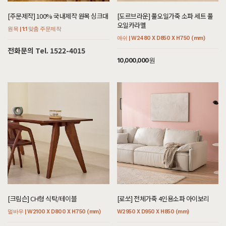
[[블랙러버] 엄청 튼튼한 책장4X2_30T]
[주문제작] 100% 국내제작 원목 싱크대
[도르브라운] 풀오일가죽 소파 세트 풀
7월 31일 경기 남양주 권**고객님 설치후기입니다
오일카라멜
원목 | 1:1 맞춤 주문제작
애쉬 | W2480 X D850 X H750 (mm)
[[블랙러버] M형 라운드형 소파테이블]
전화문의 Tel. 1522-4015
7월 31일 경기 남양주 권**고객님 설치후기입니다
10,000,000원
[[블랙러버] F형 장식장]
7월 31일 경기 남양주 권**고객님 설치후기입니다
[[블랙러버] BY형 수납장]
7월 31일 경기 남양주 권**고객님 설치후기입니다
[[블랙러버] A형 V책꽂이의자_30T]
7월 31일 경기 남양주 권**고객님 설치후기입니다
[[블랙러버] D형 V원형식탁/테이블_30T]
7월 31일 경기 남양주 권**고객님 설치후기입니다
[[한정특가] [헤리티지월넛] X형 의자 우드]
7월 31일 서울 서초 김**고객님 설치후기입니다
[크림슨] CH형 식탁/테이블
[로쏘] 전체가죽 4인용소파 아이보리
멀바우 | W2100 X D800 X H750 (mm)
W2950 X D950 X H850 (mm)
[[블랙러버] 다크 V2형 책장 다크러버]