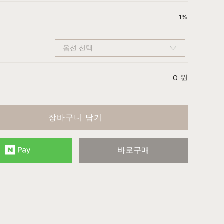
주방가구
커린
컬러원목
매트리스
국내제작
셀레스티얼
티크
1%
0
원
장바구니 담기
바로구매