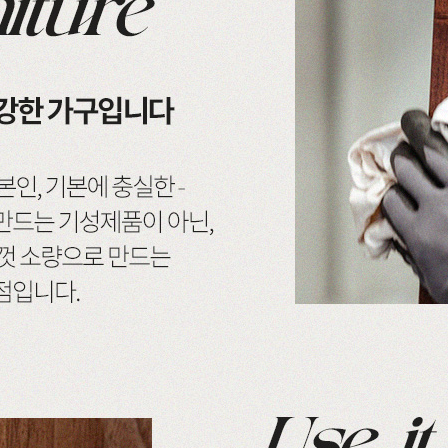
드스토리
커뮤니티
마이쇼핑
스토리
공지사항
로그인
매일 맞춤제작
제품문의
비회원 주문조회
우드 라인업
입점 및 제휴문의
회원가입
에서 만듭니다
구매후기
장바구니
직가구의 역사
위드베이직
주문내역
과정과 배송
이벤트
최근 본 상품
TV·미디어·언론보도
내 쿠폰 조회
매거진
내 게시글 보기