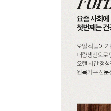
시리즈
브랜
헤리티지월넛
월넛
크림슨
멀바우
리얼 
블랙러버
블랙러버
하모니
화이트러버
매일
오크
오크
퓨어마일드
자작
리얼
아델
아카시아
편백
히노끼
한국
엘린
레드파인
애쉬
애쉬
베이
어반네이처
엘더
킹세타피아
킹세타피아
제작
어썸멜로
오크
커린
컬러원목
까사
블랙러버
매트리스
매트리스
코코
금강송/자작