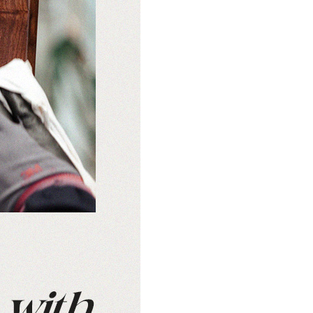
쇼룸안내
고객센터
1522-4015
인천광역시 계양구
아나지로85번길 9 베이직
am10:00 - pm20:00
가구 (효성동 549) 북인천
월요일 ~ 일요일 365일 연중
여중 앞
무휴
연중무휴
am10:00 - pm20:00
MORE +
카카오톡
입금정보
네이버톡톡
신한 100-036-371648
(주)베이직컴퍼니