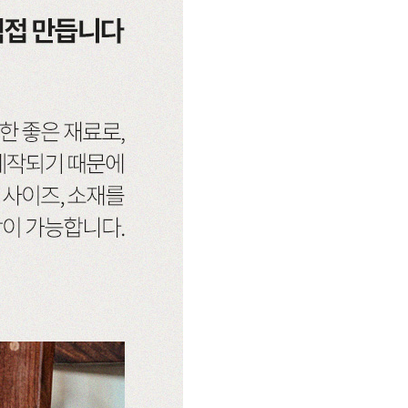
소파
컬러가구
원목 소파
2층침대
가죽 소파
벙커침대
패브릭 소파
침실가구
거실가구
서재가구
주방가구