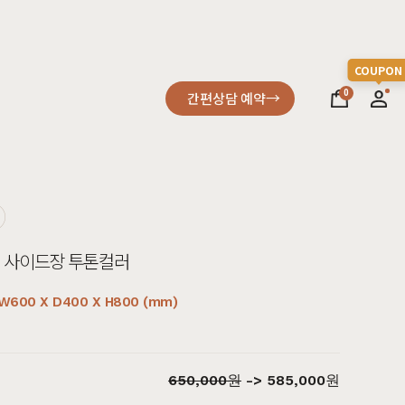
0
간편상담 예약
소파
컬러가구
원목소파
2층침대
A형 사이드장 투톤컬러
가죽소파
벙커침대
어썸멜로
오크
까사
블랙러버
코코
금강송/자작
패브릭소파
침실가구
600 X D400 X H800 (mm)
거실가구
서재가구
650,000원
->
585,000
원
할인 혜택
세요
다
차원이 다른 고급스러움, 프리미엄소파
고객을 증명하다
진행중인 이벤트