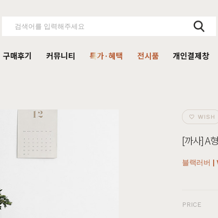
구매후기
커뮤니티
특가·혜택
전시품
개인결제창
주방가구
의자
서재가구
V·미디어·언론보도
DIY 힐링굿침대
HIT
거진
블랙라벨 매트리스
식탁
가죽의자
책상
HIT
[까사] 
탁 세트
패브릭의자
책상 세트
목수종확인
HIT
타가 선택한 가구
아델
아까시
엘린
레드파인
어반네이처
엘더
린식탁
오크의자
책장
블랙러버 | W
식탁 세트
월넛의자
책장 세트
장
벤치의자
테이블
PRICE
매장방문 구매 시 최대 
우리집을 소개해주
디자인을 증명하