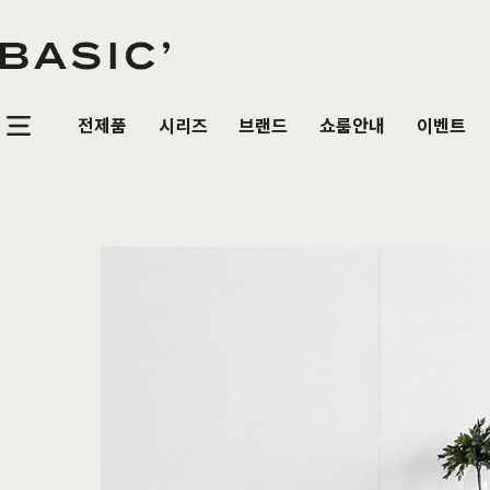
전제품
시리즈
브랜드
쇼룸안내
이벤트
침실가구
거실가구
식탁/
베이직가구 컬렉션
공지사항
SBS 방송출연 기념 할인 이벤트
T
HOT
리얼 스토리
제품문의
가장 사랑받은 TOP 20
매
침대
장롱 세트
거실장
원목
HOT
매트리스
화장대
수납장
원목식
매일매일 맞춤제작
입점 및 제휴문의
화이트도 베이직이지
원
HIT
스
헤리티지월넛
월넛
블랙러버
블랙러버
오크
오크
협탁
스툴
장식장
포세
리얼우드 라인업
구매후기
감성만족 코코시리즈
HIT
서랍장
거울
협탁
포세린
한국에서 만듭니다
위드베이직
레트로 감성 커린
HIT
수납장
전신거울
소파테이블
장식
베이직가구의 역사
이벤트