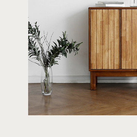
행거
2층침대
수납
제작과정과 배송
크림슨
멀바우
하모니
화이트러버
퓨어마일드
자작
장롱
벙커침대