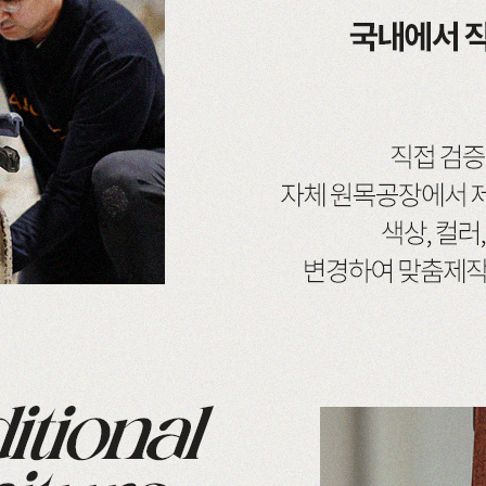
가구
식탁/주방가구
의자
원목식탁
가죽의자
세트
원목식탁 세트
패브릭의자
포세린식탁
오크의자
세트
포세린식탁 세트
월넛의자
블
장식장
벤치의자
수납장
원목의자