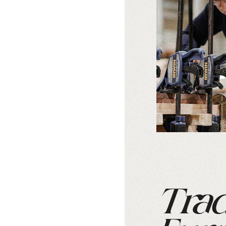
침실가구
거실가구
서재
침대
장롱 세트
거실장
책상
매트리스
화장대
수납장
책상 
협탁
스툴
장식장
책장
서랍장
거울
협탁
책장 
수납장
전신거울
소파테이블
테이
행거
2층침대
장롱
벙커침대