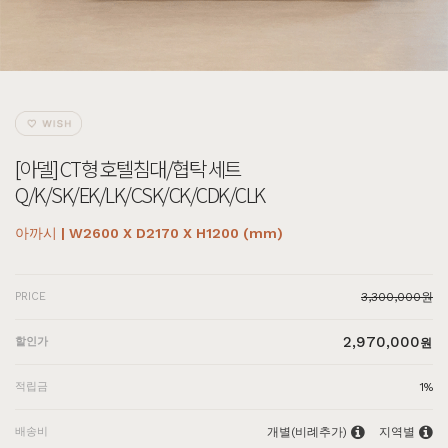
[아델] CT형 호텔침대/협탁 세트
Q/K/SK/EK/LK/CSK/CK/CDK/CLK
아까시 | W2600 X D2170 X H1200 (mm)
PRICE
3,300,000원
2,970,000
할인가
원
적립금
1%
배송비
개별(비례추가)
지역별