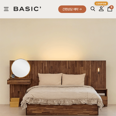
0
간편상담 예약