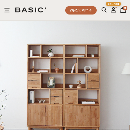
0
간편상담 예약