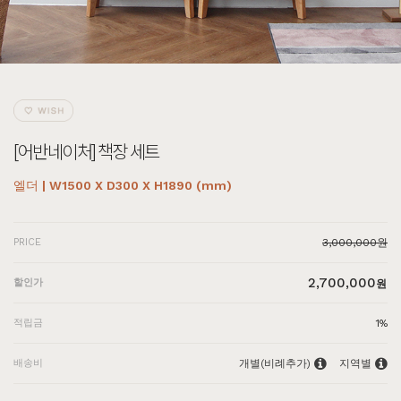
[어반네이처] 책장 세트
엘더 | W1500 X D300 X H1890 (mm)
PRICE
3,000,000
원
2,700,000
할인가
원
적립금
1%
배송비
개별(비례추가)
지역별