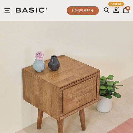
0
간편상담 예약