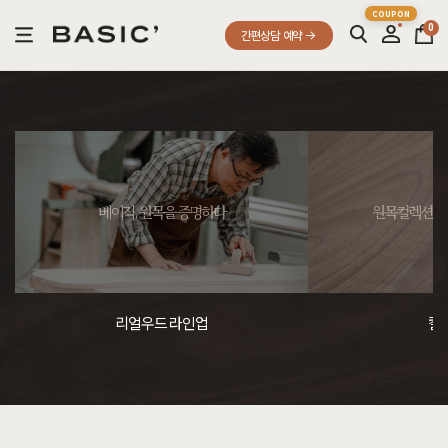
0
간편상담 예약
베이직, 원목을 증명하다
원목컬렉션, 
리얼우드 라인업
컬