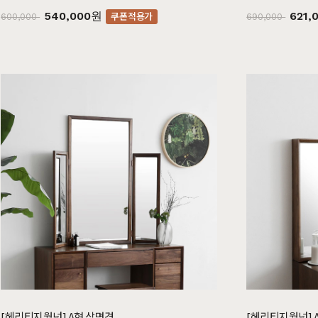
540,000원
621,
쿠폰적용가
600,000
690,000
시리즈
브랜
헤리티지월넛
월넛
크림슨
멀바우
리얼 
블랙러버
블랙러버
하모니
화이트러버
매일
오크
오크
퓨어마일드
자작
리얼
아델
아카시아
편백
히노끼
한국
엘린
레드파인
애쉬
애쉬
베이
어반네이처
엘더
킹세타피아
킹세타피아
제작
어썸멜로
오크
커린
컬러원목
까사
블랙러버
매트리스
매트리스
코코
금강송/자작
[헤리티지월넛] A형 삼면경
[헤리티지월넛] 