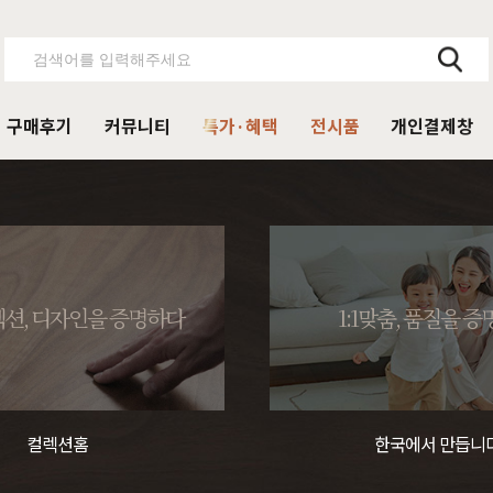
구매후기
커뮤니티
특가·혜택
전시품
개인결제창
주방가구
의자
서재가구
V·미디어·언론보도
DIY 힐링굿침대
HIT
거진
블랙라벨 매트리스
식탁
가죽의자
책상
HIT
션, 디자인을 증명하다
1:1맞춤, 품질을 
탁 세트
패브릭의자
책상 세트
목수종확인
HIT
타가 선택한 가구
아델
아까시
엘린
레드파인
어반네이처
엘더
린식탁
오크의자
책장
식탁 세트
월넛의자
책장 세트
컬렉션홈
한국에서 만듭니
장
벤치의자
테이블
매장방문 구매 시 최대 
우리집을 소개해주
디자인을 증명하