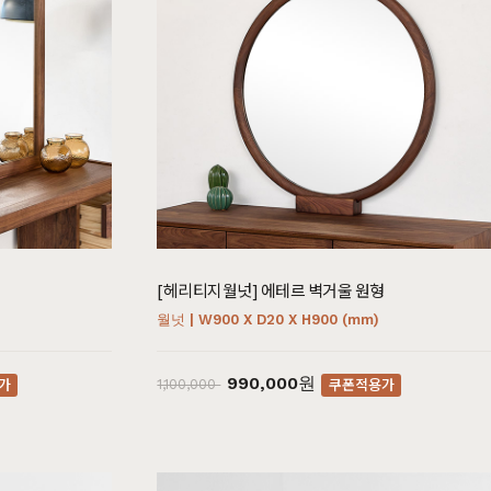
[헤리티지월넛] 에테르 벽거울 원형
월넛 | W900 X D20 X H900 (mm)
990,000원
가
쿠폰적용가
1,100,000