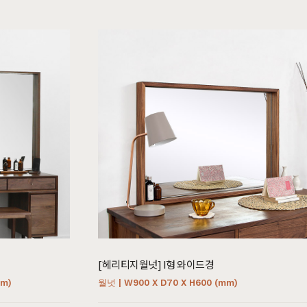
소파
컬러가구
원목 소파
2층침대
가죽 소파
벙커침대
패브릭 소파
침실가구
거실가구
서재가구
주방가구
[헤리티지월넛] I형 와이드경
mm)
월넛 | W900 X D70 X H600 (mm)