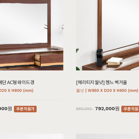
에단 AC형 와이드경
[헤리티지월넛] 헨느 벽거울
D20 X H800 (mm)
월넛 | W850 X D20 X H650 (mm)
,000원
792,000원
쿠폰적용가
쿠폰적용
880,000