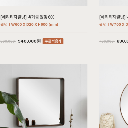
[헤리티지월넛] 벽거울 원형 600
[헤리티지월넛] 벽
월넛 | W600 X D20 X H600 (mm)
월넛 | W700 X D
540,000원
630
쿠폰적용가
600,000
700,000