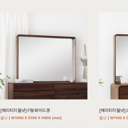
침실가구
거실가구
서재
침대
장롱 세트
거실장
책상
매트리스
화장대
수납장
책상 
협탁
스툴
장식장
책장
서랍장
거울
협탁
책장 
수납장
전신거울
소파테이블
테이
행거
2층침대
[헤리티지월넛] F형 와이드경
[헤리티지월넛] 
장롱
벙커침대
월넛 | W1000 X D100 X H900 (mm)
월넛 | W1100 X 