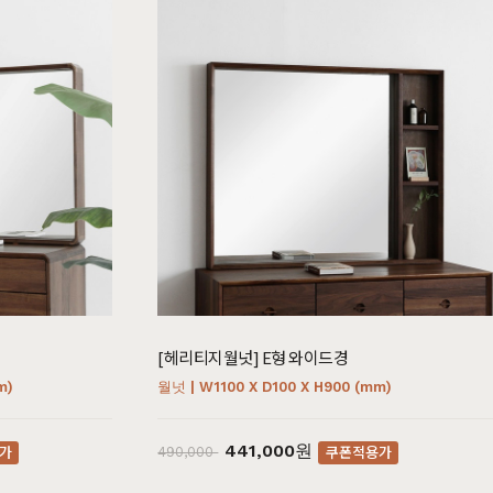
[헤리티지월넛] E형 와이드경
m)
월넛 | W1100 X D100 X H900 (mm)
441,000원
가
쿠폰적용가
490,000