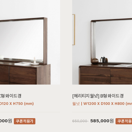
C형 와이드경
[헤리티지월넛] B형 와이드경
D120 X H750 (mm)
월넛 | W1200 X D100 X H800 (m
,000원
585,000원
쿠폰적용가
쿠폰적용
650,000