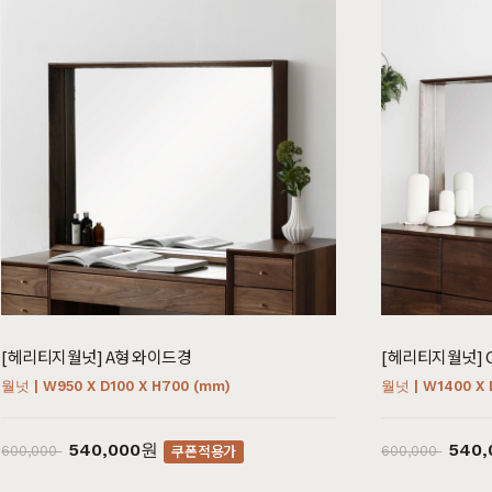
[헤리티지월넛] A형 와이드경
[헤리티지월넛] 
월넛 | W950 X D100 X H700 (mm)
월넛 | W1400 X 
540,000원
540
쿠폰적용가
600,000
600,000