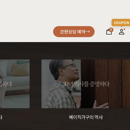
0
간편상담 예약
소파
컬러가구
원목소파
2층침대
증명하다
30년 역사를 증명하다
가죽소파
벙커침대
어썸멜로
오크
까사
블랙러버
코코
금강송/자작
패브릭소파
침실가구
거실가구
다
베이직가구의 역사
서재가구
할인 혜택
세요
다
차원이 다른 고급스러움, 프리미엄소파
고객을 증명하다
진행중인 이벤트