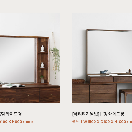
가구
식탁/주방가구
의자
원목식탁
가죽의자
세트
원목식탁 세트
패브릭의자
포세린식탁
오크의자
세트
포세린식탁 세트
월넛의자
블
장식장
벤치의자
수납장
원목의자
G형 와이드경
[헤리티지월넛] H형 와이드경
D100 X H800 (mm)
월넛 | W1500 X D100 X H1000 (