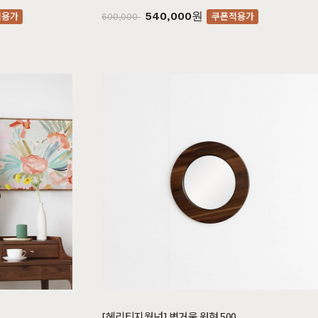
540,000원
적용가
쿠폰적용가
600,000
쇼룸안내
고객센터
1522-4015
인천광역시 계양구
아나지로85번길 9 베이직
am10:00 - pm20:00
가구 (효성동 549) 북인천
월요일 ~ 일요일 365일 연중
여중 앞
무휴
연중무휴
am10:00 - pm20:00
MORE +
카카오톡
입금정보
네이버톡톡
신한 100-036-371648
(주)베이직컴퍼니
[헤리티지월넛] 벽거울 원형 500