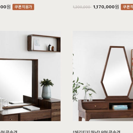
000원
1,170,000원
쿠폰적용가
쿠폰
1,300,000
드스토리
커뮤니티
마이쇼핑
스토리
공지사항
로그인
매일 맞춤제작
제품문의
비회원 주문조회
우드 라인업
입점 및 제휴문의
회원가입
에서 만듭니다
구매후기
장바구니
직가구의 역사
위드베이직
주문내역
과정과 배송
이벤트
최근 본 상품
TV·미디어·언론보도
내 쿠폰 조회
매거진
내 게시글 보기
A형 콘솔경
[헤리티지월넛] B형 콘솔경