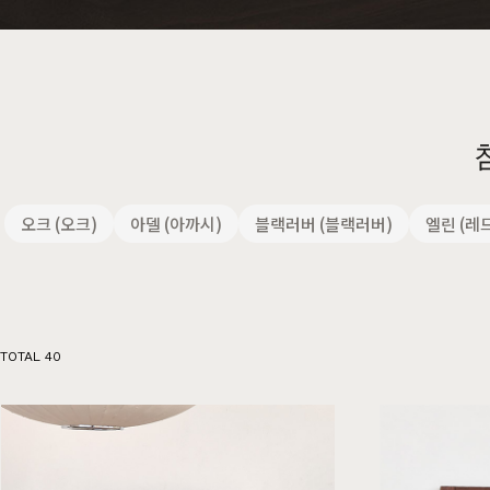
행거
2층침대
수납
제작과정과 배송
크림슨
멀바우
하모니
화이트러버
퓨어마일드
자작
장롱
벙커침대
오크 (오크)
아델 (아까시)
블랙러버 (블랙러버)
엘린 (레
TOTAL
40