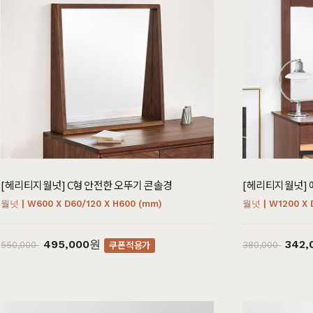
[헤리티지월넛] C형 안전한 오뚜기 콘솔경
[헤리티지월넛] 
월넛 | W600 X D60/120 X H600 (mm)
월넛 | W1200 X 
495,000원
342
쿠폰적용가
550,000
380,000