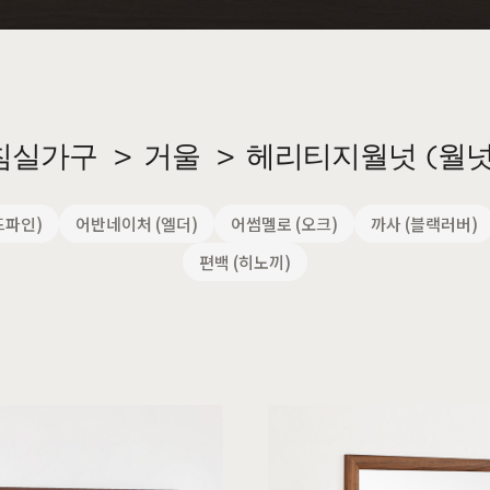
장
원목의자
편백
히노끼
애쉬
애쉬
킹세타피아
킹세타피아
침실가구
>
거울
>
헤리티지월넛 (월넛
드파인)
어반네이처 (엘더)
어썸멜로 (오크)
까사 (블랙러버)
편백 (히노끼)