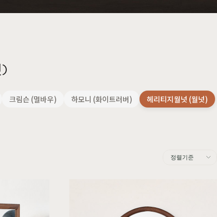
주방가구
커린
컬러원목
매트리스
국내제작
셀레스티얼
티크
)
크림슨 (멀바우)
하모니 (화이트러버)
헤리티지월넛 (월넛)
정렬기준