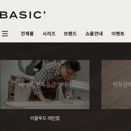
전제품
시리즈
브랜드
쇼룸안내
이벤트
침실가구
거실가구
식탁/
베이직가구 컬렉션
공지사항
SBS 방송출연 기념 할인 이벤트
T
HOT
리얼 스토리
제품문의
가장 사랑받은 TOP 20
매
침대
장롱 세트
거실장
원목
HOT
베이직, 원목을 증명하다
원목컬렉
매트리스
화장대
수납장
원목식
매일매일 맞춤제작
입점 및 제휴문의
화이트도 베이직이지
원
HIT
스
헤리티지월넛
월넛
블랙러버
블랙러버
오크
오크
협탁
스툴
장식장
포세
리얼우드 라인업
구매후기
감성만족 코코시리즈
HIT
서랍장
거울
협탁
포세린
한국에서 만듭니다
위드베이직
레트로 감성 커린
HIT
리얼우드 라인업
수납장
전신거울
소파테이블
장식
베이직가구의 역사
이벤트