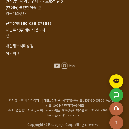
인천광역시 계양구 아나지로85번길 9
(효성동) 북인천여중 앞
입금계좌안내
신한은행 100-036-371648
예금주 : (주)베이직컴퍼니
정보
개인정보처리방침
이용약관
회사명 : (주)베이직컴퍼니 | 대표 : 정현옥 | 사업자등록번호 : 137-86-05960 | 통신판매업
번호 : 2021-인천계양-0844호
주소 : 인천광역시 계양구 아나지로85번길 9(효성동) | 팩스번호 : 032-571-3666 | 이메일 :
basicgagu@naver.com
Copyright © Basicgagu Corp. All right reserved.