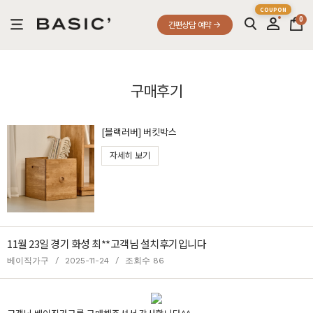
0
간편상담 예약
구매후기
[블랙러버] 버킷박스
자세히 보기
11월 23일 경기 화성 최**고객님 설치후기입니다
베이직가구
/
2025-11-24
/
조회수 86