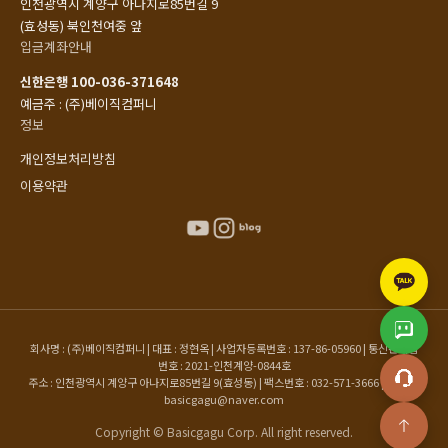
인천광역시 계양구 아나지로85번길 9
(효성동) 북인천여중 앞
입금계좌안내
신한은행 100-036-371648
예금주 : (주)베이직컴퍼니
정보
개인정보처리방침
이용약관
회사명 : (주)베이직컴퍼니 | 대표 : 정현옥 | 사업자등록번호 : 137-86-05960 | 통신판매업
번호 : 2021-인천계양-0844호
주소 : 인천광역시 계양구 아나지로85번길 9(효성동) | 팩스번호 : 032-571-3666 | 이메일 :
basicgagu@naver.com
Copyright © Basicgagu Corp. All right reserved.