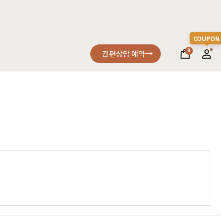
0
간편상담 예약
소파
컬러가구
원목소파
2층침대
가죽소파
벙커침대
어썸멜로
오크
까사
블랙러버
코코
금강송/자작
패브릭소파
침실가구
거실가구
서재가구
할인 혜택
세요
다
차원이 다른 고급스러움, 프리미엄소파
고객을 증명하다
진행중인 이벤트