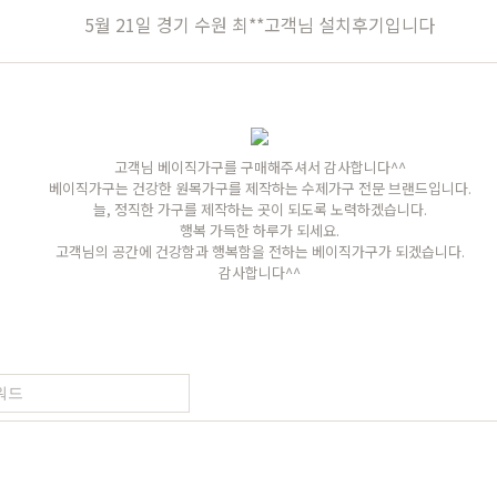
장
원목의자
편백
히노끼
애쉬
애쉬
킹세타피아
킹세타피아
5월 21일 경기 수원 최**고객님 설치후기입니다
가구
식탁/주방가구
의자
원목식탁
가죽의자
고객님 베이직가구를 구매해주셔서 감사합니다^^
세트
원목식탁 세트
패브릭의자
베이직가구는 건강한 원목가구를 제작하는 수제가구 전문 브랜드입니다.
늘, 정직한 가구를 제작하는 곳이 되도록 노력하겠습니다.
포세린식탁
오크의자
행복 가득한 하루가 되세요.
고객님의 공간에 건강함과 행복함을 전하는 베이직가구가 되겠습니다.
세트
포세린식탁 세트
월넛의자
감사합니다^^
블
장식장
벤치의자
수납장
원목의자
드스토리
커뮤니티
마이쇼핑