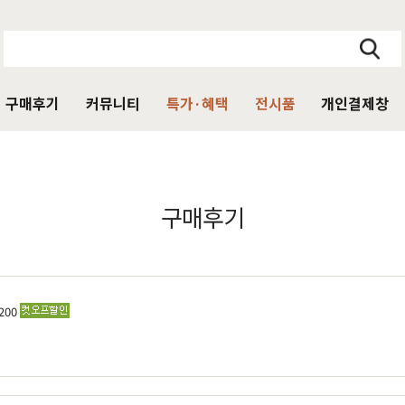
구매후기
커뮤니티
특가·혜택
전시품
개인결제창
주방가구
의자
서재가구
V·미디어·언론보도
DIY 힐링굿침대
HIT
구매후기
거진
블랙라벨 매트리스
식탁
가죽의자
책상
HIT
탁 세트
패브릭의자
책상 세트
목수종확인
HIT
타가 선택한 가구
아델
아까시
엘린
레드파인
어반네이처
엘더
린식탁
오크의자
책장
200
식탁 세트
월넛의자
책장 세트
장
벤치의자
테이블
매장방문 구매 시 최대 
우리집을 소개해주
디자인을 증명하