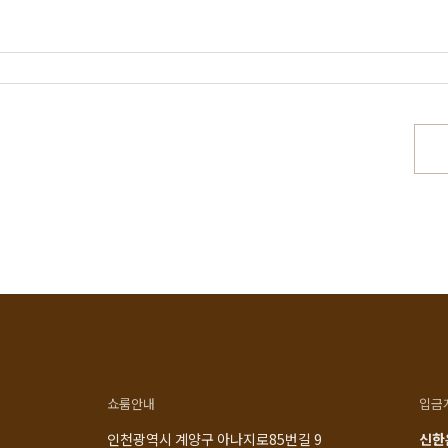
스토리
공지사항
로그인
매일 맞춤제작
제품문의
비회원 주문조회
우드 라인업
입점 및 제휴문의
회원가입
에서 만듭니다
구매후기
장바구니
직가구의 역사
위드베이직
주문내역
과정과 배송
이벤트
최근 본 상품
TV·미디어·언론보도
내 쿠폰 조회
매거진
내 게시글 보기
쇼룸안내
입금
인천광역시 계양구 아나지로85번길 9
신한은