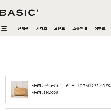
전제품
시리즈
브랜드
쇼룸안내
이벤트
침실가구
거실가구
식탁/
베이직가구 컬렉션
공지사항
SBS 방송출연 기념 할인 이벤트
T
HOT
리얼 스토리
제품문의
가장 사랑받은 TOP 20
매
침대
장롱 세트
거실장
원목
HOT
매트리스
화장대
수납장
원목식
매일매일 맞춤제작
입점 및 제휴문의
화이트도 베이직이지
원
HIT
스
헤리티지월넛
월넛
블랙러버
블랙러버
오크
오크
협탁
스툴
장식장
포세
리얼우드 라인업
구매후기
감성만족 코코시리즈
HIT
상품명 :
[전시품할인] [스탠다드] 네츄럴 A형 6칸서랍장 W1
서랍장
거울
협탁
포세린
상품가 :
890,000원
한국에서 만듭니다
위드베이직
레트로 감성 커린
HIT
수납장
전신거울
소파테이블
장식
베이직가구의 역사
이벤트