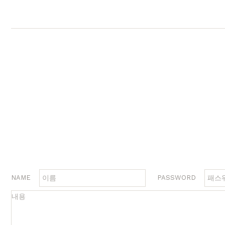
행거
2층침대
수납
제작과정과 배송
크림슨
멀바우
하모니
화이트러버
퓨어마일드
자작
장롱
벙커침대
침실가구
거실가구
서재
침대
장롱 세트
거실장
책상
매트리스
화장대
수납장
책상 
협탁
스툴
장식장
책장
서랍장
거울
협탁
책장 
수납장
전신거울
소파테이블
테이
행거
2층침대
장롱
벙커침대
NAME
PASSWORD
시리즈
브랜