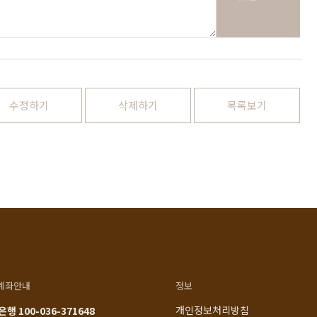
1522-4015
인천광역시 계양구
아나지로85번길 9 베이직
am10:00 - pm20:00
가구 (효성동 549) 북인천
월요일 ~ 일요일 365일 연중
여중 앞
무휴
연중무휴
수정하기
삭제하기
목록보기
am10:00 - pm20:00
MORE +
카카오톡
입금정보
네이버톡톡
신한 100-036-371648
(주)베이직컴퍼니
계좌안내
정보
개인정보처리방침
행 100-036-371648