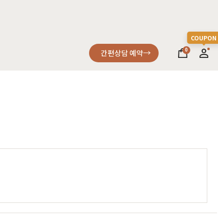
0
간편상담 예약
소파
컬러가구
원목소파
2층침대
가죽소파
벙커침대
어썸멜로
오크
까사
블랙러버
코코
금강송/자작
패브릭소파
침실가구
거실가구
서재가구
할인 혜택
세요
다
차원이 다른 고급스러움, 프리미엄소파
고객을 증명하다
진행중인 이벤트