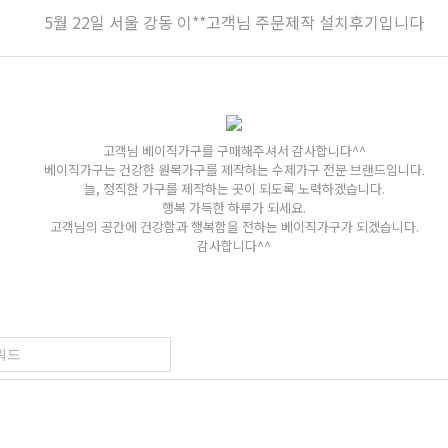
장
원목의자
편백
히노끼
애쉬
애쉬
킹세타피아
킹세타피아
5월 22일 서울 강동 이**고객님 주문제작 설치후기입니다
가구
식탁/주방가구
의자
원목식탁
가죽의자
고객님 베이직가구를 구매해주셔서 감사합니다^^
세트
원목식탁 세트
패브릭의자
베이직가구는 건강한 원목가구를 제작하는 수제가구 전문 브랜드입니다.
늘, 정직한 가구를 제작하는 곳이 되도록 노력하겠습니다.
포세린식탁
오크의자
행복 가득한 하루가 되세요.
고객님의 공간에 건강함과 행복함을 전하는 베이직가구가 되겠습니다.
세트
포세린식탁 세트
월넛의자
감사합니다^^
블
장식장
벤치의자
수납장
원목의자
드스토리
커뮤니티
마이쇼핑