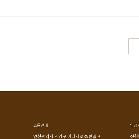
스토리
공지사항
로그인
매일 맞춤제작
제품문의
비회원 주문조회
우드 라인업
입점 및 제휴문의
회원가입
에서 만듭니다
구매후기
장바구니
직가구의 역사
위드베이직
주문내역
과정과 배송
이벤트
최근 본 상품
TV·미디어·언론보도
내 쿠폰 조회
매거진
내 게시글 보기
쇼룸안내
입금
인천광역시 계양구 아나지로85번길 9
신한은