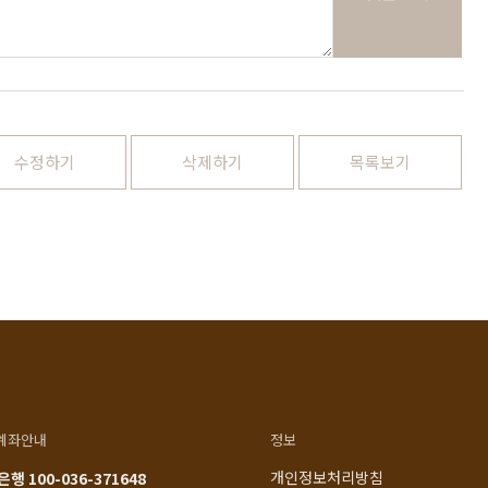
1522-4015
인천광역시 계양구
아나지로85번길 9 베이직
am10:00 - pm20:00
가구 (효성동 549) 북인천
월요일 ~ 일요일 365일 연중
여중 앞
무휴
연중무휴
수정하기
삭제하기
목록보기
am10:00 - pm20:00
MORE +
카카오톡
입금정보
네이버톡톡
신한 100-036-371648
(주)베이직컴퍼니
계좌안내
정보
개인정보처리방침
행 100-036-371648