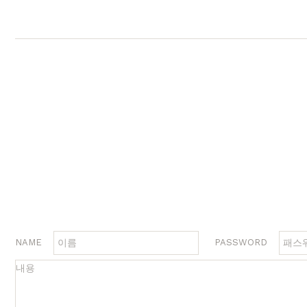
행거
2층침대
수납
제작과정과 배송
크림슨
멀바우
하모니
화이트러버
퓨어마일드
자작
장롱
벙커침대
침실가구
거실가구
서재
침대
장롱 세트
거실장
책상
매트리스
화장대
수납장
책상 
협탁
스툴
장식장
책장
서랍장
거울
협탁
책장 
수납장
전신거울
소파테이블
테이
행거
2층침대
장롱
벙커침대
NAME
PASSWORD
시리즈
브랜