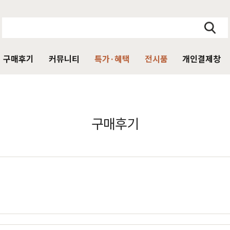
구매후기
커뮤니티
특가·혜택
전시품
개인결제창
주방가구
의자
서재가구
V·미디어·언론보도
DIY 힐링굿침대
HIT
구매후기
거진
블랙라벨 매트리스
식탁
가죽의자
책상
HIT
탁 세트
패브릭의자
책상 세트
목수종확인
HIT
타가 선택한 가구
아델
아까시
엘린
레드파인
어반네이처
엘더
린식탁
오크의자
책장
식탁 세트
월넛의자
책장 세트
장
벤치의자
테이블
매장방문 구매 시 최대 
우리집을 소개해주
디자인을 증명하