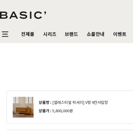
전제품
시리즈
브랜드
쇼룸안내
이벤트
침실가구
거실가구
식탁/
베이직가구 컬렉션
공지사항
SBS 방송출연 기념 할인 이벤트
T
HOT
리얼 스토리
제품문의
가장 사랑받은 TOP 20
매
침대
장롱 세트
거실장
원목
HOT
매트리스
화장대
수납장
원목식
매일매일 맞춤제작
입점 및 제휴문의
화이트도 베이직이지
원
HIT
스
헤리티지월넛
월넛
블랙러버
블랙러버
오크
오크
협탁
스툴
장식장
포세
리얼우드 라인업
구매후기
감성만족 코코시리즈
HIT
상품명 :
[셀레스티얼 럭셔리] V형 9칸서랍장
서랍장
거울
협탁
포세린
상품가 :
5,800,000원
한국에서 만듭니다
위드베이직
레트로 감성 커린
HIT
수납장
전신거울
소파테이블
장식
베이직가구의 역사
이벤트