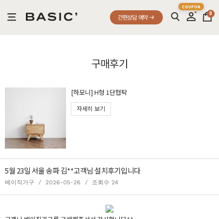
0
간편상담 예약
구매후기
[하모니] H형 1단협탁
자세히 보기
5월 23일 서울 송파 김**고객님 설치후기입니다
베이직가구
/
2026-05-26
/
조회수 24