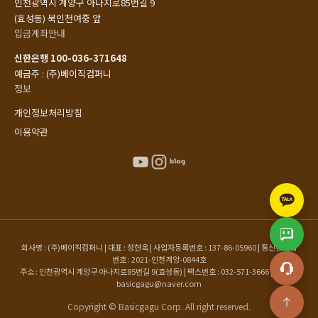
인천광역시 계양구 아나지로85번길 9
(효성동) 북인천여중 앞
입금계좌안내
신한은행 100-036-371648
예금주 : (주)베이직컴퍼니
정보
개인정보처리방침
이용약관
회사명 : (주)베이직컴퍼니 | 대표 : 정현옥 | 사업자등록번호 : 137-86-05960 | 통신판매업
번호 : 2021-인천계양-0844호
주소 : 인천광역시 계양구 아나지로85번길 9(효성동) | 팩스번호 : 032-571-3666 | 이메일 :
basicgagu@naver.com
Copyright © Basicgagu Corp. All right reserved.