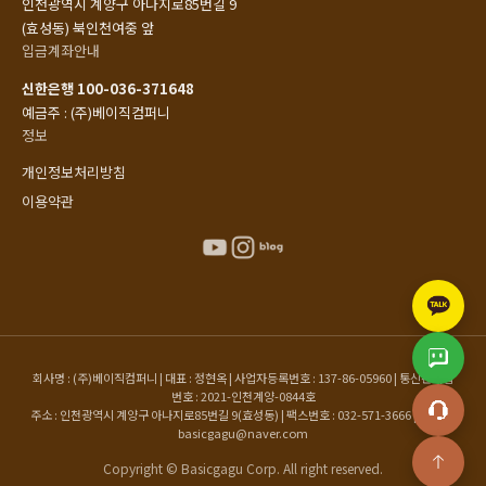
인천광역시 계양구 아나지로85번길 9
(효성동) 북인천여중 앞
입금계좌안내
신한은행 100-036-371648
예금주 : (주)베이직컴퍼니
정보
개인정보처리방침
이용약관
회사명 : (주)베이직컴퍼니 | 대표 : 정현옥 | 사업자등록번호 : 137-86-05960 | 통신판매업
번호 : 2021-인천계양-0844호
주소 : 인천광역시 계양구 아나지로85번길 9(효성동) | 팩스번호 : 032-571-3666 | 이메일 :
basicgagu@naver.com
Copyright © Basicgagu Corp. All right reserved.