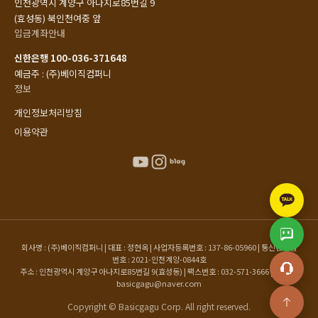
인천광역시 계양구 아나지로85번길 9
(효성동) 북인천여중 앞
입금계좌안내
신한은행 100-036-371648
예금주 : (주)베이직컴퍼니
정보
개인정보처리방침
이용약관
회사명 : (주)베이직컴퍼니 | 대표 : 정현옥 | 사업자등록번호 : 137-86-05960 | 통신판매업
번호 : 2021-인천계양-0844호
주소 : 인천광역시 계양구 아나지로85번길 9(효성동) | 팩스번호 : 032-571-3666 | 이메일 :
basicgagu@naver.com
Copyright © Basicgagu Corp. All right reserved.