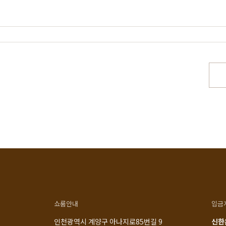
스토리
공지사항
로그인
매일 맞춤제작
제품문의
비회원 주문조회
우드 라인업
입점 및 제휴문의
회원가입
에서 만듭니다
구매후기
장바구니
직가구의 역사
위드베이직
주문내역
과정과 배송
이벤트
최근 본 상품
TV·미디어·언론보도
내 쿠폰 조회
매거진
내 게시글 보기
쇼룸안내
입금
인천광역시 계양구 아나지로85번길 9
신한은