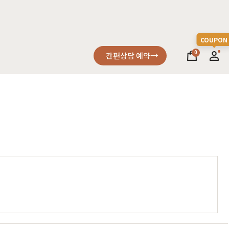
0
간편상담 예약
소파
컬러가구
원목소파
2층침대
가죽소파
벙커침대
어썸멜로
오크
까사
블랙러버
코코
금강송/자작
패브릭소파
침실가구
거실가구
서재가구
할인 혜택
세요
다
차원이 다른 고급스러움, 프리미엄소파
고객을 증명하다
진행중인 이벤트