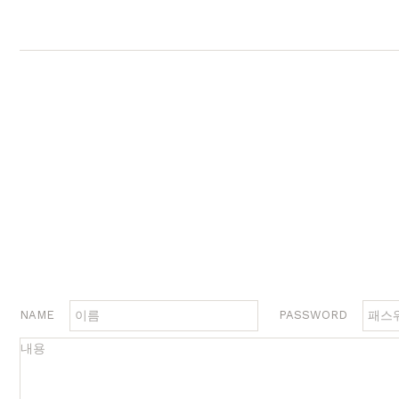
행거
2층침대
수납
제작과정과 배송
크림슨
멀바우
하모니
화이트러버
퓨어마일드
자작
장롱
벙커침대
침실가구
거실가구
서재
침대
장롱 세트
거실장
책상
매트리스
화장대
수납장
책상 
협탁
스툴
장식장
책장
서랍장
거울
협탁
책장 
수납장
전신거울
소파테이블
테이
행거
2층침대
장롱
벙커침대
NAME
PASSWORD
시리즈
브랜