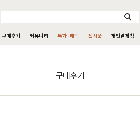
구매후기
커뮤니티
특가·혜택
전시품
개인결제창
주방가구
의자
서재가구
V·미디어·언론보도
DIY 힐링굿침대
HIT
구매후기
거진
블랙라벨 매트리스
식탁
가죽의자
책상
HIT
탁 세트
패브릭의자
책상 세트
목수종확인
HIT
타가 선택한 가구
아델
아까시
엘린
레드파인
어반네이처
엘더
린식탁
오크의자
책장
식탁 세트
월넛의자
책장 세트
장
벤치의자
테이블
매장방문 구매 시 최대 
우리집을 소개해주
디자인을 증명하