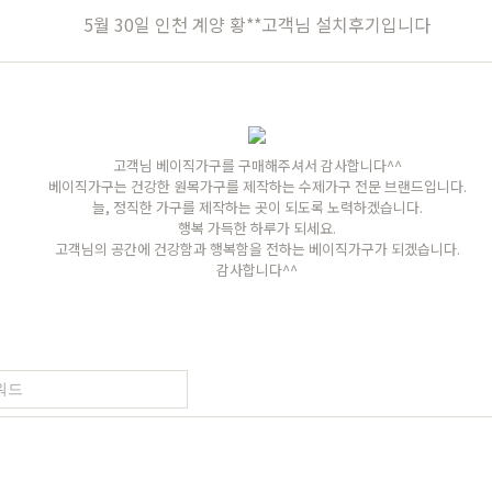
장
원목의자
편백
히노끼
애쉬
애쉬
킹세타피아
킹세타피아
5월 30일 인천 계양 황**고객님 설치후기입니다
가구
식탁/주방가구
의자
원목식탁
가죽의자
고객님 베이직가구를 구매해주셔서 감사합니다^^
세트
원목식탁 세트
패브릭의자
베이직가구는 건강한 원목가구를 제작하는 수제가구 전문 브랜드입니다.
늘, 정직한 가구를 제작하는 곳이 되도록 노력하겠습니다.
포세린식탁
오크의자
행복 가득한 하루가 되세요.
고객님의 공간에 건강함과 행복함을 전하는 베이직가구가 되겠습니다.
세트
포세린식탁 세트
월넛의자
감사합니다^^
블
장식장
벤치의자
수납장
원목의자
드스토리
커뮤니티
마이쇼핑