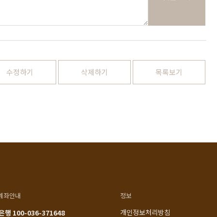
1522-4015
인천광역시 계양구
아나지로85번길 9 베이직
am10:00 - pm20:00
가구 (효성동 549) 북인천
월요일 ~ 일요일 365일 연중
여중 앞
무휴
연중무휴
수정하기
삭제하기
목록보기
am10:00 - pm20:00
MORE +
카카오톡
입금정보
네이버톡톡
신한 100-036-371648
(주)베이직컴퍼니
계좌안내
정보
개인정보처리방침
행 100-036-371648