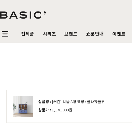
전제품
시리즈
브랜드
쇼룸안내
이벤트
침실가구
거실가구
식탁/
베이직가구 컬렉션
공지사항
SBS 방송출연 기념 할인 이벤트
T
HOT
리얼 스토리
제품문의
가장 사랑받은 TOP 20
매
침대
장롱 세트
거실장
원목
HOT
매트리스
화장대
수납장
원목식
매일매일 맞춤제작
입점 및 제휴문의
화이트도 베이직이지
원
HIT
스
헤리티지월넛
월넛
블랙러버
블랙러버
오크
오크
협탁
스툴
장식장
포세
리얼우드 라인업
구매후기
감성만족 코코시리즈
HIT
상품명 :
[커린] 리움 A형 책장 : 플라워블루
서랍장
거울
협탁
포세린
상품가 :
1,170,000원
한국에서 만듭니다
위드베이직
레트로 감성 커린
HIT
수납장
전신거울
소파테이블
장식
베이직가구의 역사
이벤트