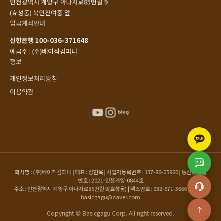
인천광역시 계양구 아나지로85번길 9
(효성동) 북인천여중 앞
입금계좌안내
신한은행 100-036-371648
예금주 : (주)베이직컴퍼니
정보
개인정보처리방침
이용약관
회사명 : (주)베이직컴퍼니 | 대표 : 정현옥 | 사업자등록번호 : 137-86-05960 | 통신판매업
번호 : 2021-인천계양-0844호
주소 : 인천광역시 계양구 아나지로85번길 9(효성동) | 팩스번호 : 032-571-3666 | 이메일 :
basicgagu@naver.com
Copyright © Basicgagu Corp. All right reserved.