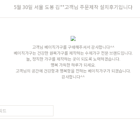
장
원목의자
편백
히노끼
애쉬
애쉬
킹세타피아
킹세타피아
5월 30일 서울 도봉 김**고객님 주문제작 설치후기입니다
가구
식탁/주방가구
의자
원목식탁
가죽의자
고객님 베이직가구를 구매해주셔서 감사합니다^^
세트
원목식탁 세트
패브릭의자
베이직가구는 건강한 원목가구를 제작하는 수제가구 전문 브랜드입니다.
늘, 정직한 가구를 제작하는 곳이 되도록 노력하겠습니다.
포세린식탁
오크의자
행복 가득한 하루가 되세요.
고객님의 공간에 건강함과 행복함을 전하는 베이직가구가 되겠습니다.
세트
포세린식탁 세트
월넛의자
감사합니다^^
블
장식장
벤치의자
수납장
원목의자
드스토리
커뮤니티
마이쇼핑