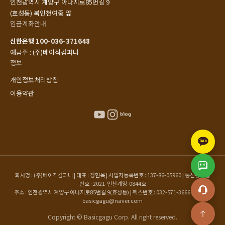
인천광역시 계양구 아나지로85번길 9
(효성동) 북인천여중 앞
입금계좌안내
신한은행 100-036-371648
예금주 : (주)베이직컴퍼니
정보
개인정보처리방침
이용약관
회사명 : (주)베이직컴퍼니 | 대표 : 정현옥 | 사업자등록번호 : 137-86-05960 | 통신판매업
번호 : 2021-인천계양-0844호
주소 : 인천광역시 계양구 아나지로85번길 9(효성동) | 팩스번호 : 032-571-3666 | 이메일 :
basicgagu@naver.com
Copyright © Basicgagu Corp. All right reserved.