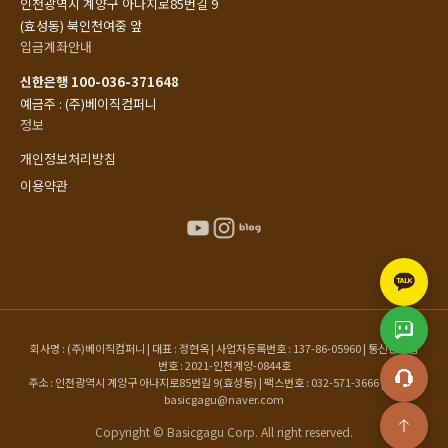
인천광역시 계양구 아나지로85번길 9
(효성동) 북인천여중 앞
입금계좌안내
신한은행 100-036-371648
예금주 : (주)베이직컴퍼니
정보
개인정보처리방침
이용약관
회사명 : (주)베이직컴퍼니 | 대표 : 정현옥 | 사업자등록번호 : 137-86-05960 | 통신판매업
번호 : 2021-인천계양-0844호
주소 : 인천광역시 계양구 아나지로85번길 9(효성동) | 팩스번호 : 032-571-3666 | 이메일 :
basicgagu@naver.com
Copyright © Basicgagu Corp. All right reserved.